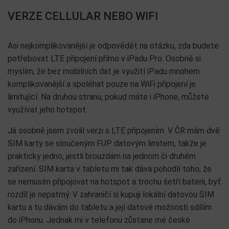
VERZE CELLULAR NEBO WIFI
Asi nejkomplikovanější je odpovědět na otázku, zda budete
potřebovat LTE připojení přímo v iPadu Pro. Osobně si
myslím, že bez mobilních dat je využití iPadu mnohem
komplikovanější a spoléhat pouze na WiFi připojení je
limitující. Na druhou stranu, pokud máte i iPhone, můžete
využívat jeho hotspot.
Já osobně jsem zvolil verzi s LTE připojením. V ČR mám dvě
SIM karty se sloučeným FUP datovým limitem, takže je
prakticky jedno, jestli brouzdám na jednom či druhém
zařízení. SIM karta v tabletu mi tak dává pohodlí toho, že
se nemusím připojovat na hotspot a trochu šetří baterii, byť
rozdíl je nepatrný. V zahraničí si kupuji lokální datovou SIM
kartu a tu dávám do tabletu a její datové možnosti sdílím
do iPhonu. Jednak mi v telefonu zůstane mé české