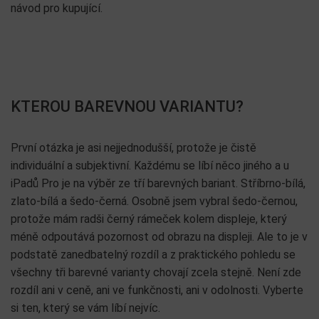
návod pro kupující.
KTEROU BAREVNOU VARIANTU?
První otázka je asi nejjednodušší, protože je čistě
individuální a subjektivní. Každému se líbí něco jiného a u
iPadů Pro je na výběr ze tří barevných bariant. Stříbrno-bílá,
zlato-bílá a šedo-černá. Osobně jsem vybral šedo-černou,
protože mám radši černý rámeček kolem displeje, který
méně odpoutává pozornost od obrazu na displeji. Ale to je v
podstatě zanedbatelný rozdíl a z praktického pohledu se
všechny tři barevné varianty chovají zcela stejně. Není zde
rozdíl ani v ceně, ani ve funkčnosti, ani v odolnosti. Vyberte
si ten, který se vám líbí nejvíc.