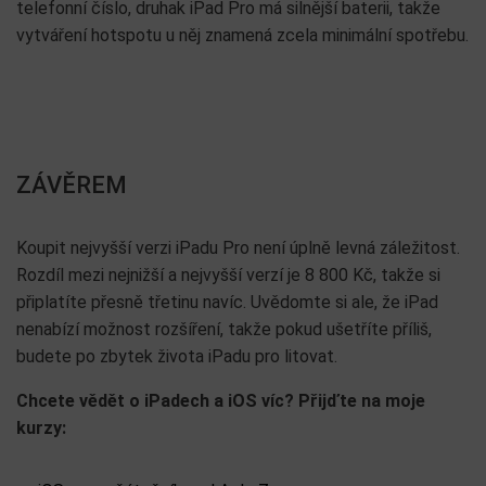
telefonní číslo, druhak iPad Pro má silnější baterii, takže
vytváření hotspotu u něj znamená zcela minimální spotřebu.
ZÁVĚREM
Koupit nejvyšší verzi iPadu Pro není úplně levná záležitost.
Rozdíl mezi nejnižší a nejvyšší verzí je 8 800 Kč, takže si
připlatíte přesně třetinu navíc. Uvědomte si ale, že iPad
nenabízí možnost rozšíření, takže pokud ušetříte příliš,
budete po zbytek života iPadu pro litovat.
Chcete vědět o iPadech a iOS víc? Přijďte na moje
kurzy: