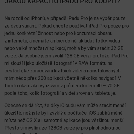
JAKOU KAPACITU IPADU PRO KOUPIT?
Na rozdíl od iPhonů, v případě iPadu Pro je na výběr pouze
ze dvou variant. Pokud chcete používat iPad Pro pouze pro
jednu konkrétní činnost nebo pro konzumaci obsahu
z internetu, a nemáte ambici do něj ukládat fotky, videa
nebo velké množství aplikací, mohla by vám stačit 32 GB
verze. Já osobně jsem zvolil 128 GB verzi, protože iPad Pro
mi slouží i jako úložiště fotografií v RAW formátu na
cestách, ke zpracování kratších videí a nainstalovaných
mám něco přes 200 aplikací včetně několika navigací. V
tomto okamžiku využívám v průměru kolem 40 – 70 GB
podle toho, kolik fotografií a videí zrovna v tabletu je.
Obecně se dá říct, že díky iCloudu vám může stačit menší
úložiště, než jste byli zvyklý u počítače. iOS zabírá méně
místa než OS X a i samotné aplikace jsou většinou menší.
Přesto si myslím, že 128GB verze je pro plnohodnotnou