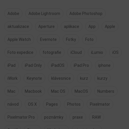
Adobe
Adobe Lightroom
Adobe Photoshop
aktualizace
Aperture
aplikace
App
Apple
Apple Watch
Evernote
Fotky
Foto
Foto expedice
fotografie
iCloud
iLumio
iOS
iPad
iPad Only
iPadOS
iPad Pro
iphone
iWork
Keynote
klávesnice
kurz
kurzy
Mac
Macbook
Mac OS
MacOS
Numbers
návod
OS X
Pages
Photos
Pixelmator
Pixelmator Pro
poznámky
praxe
RAW