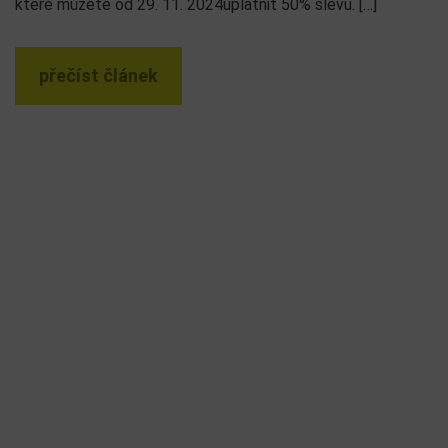
které můžete od 29. 11. 2024uplatnit 50% slevu. […]
přečíst článek