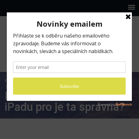
www.ilumio.cz
BLOG
Pracujeme na iPadu
Den
19 – Která verze iPadu pro je ta správná?
Den 19 – Která verze
iPadu pro je ta správná?