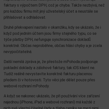
faktury s výpočtem DPH, což je chyba. Takže nezbývá, než
pro každou firmu mít jiný uživatelský účet a neustále se
přihlašovat a odhlašovat.
Druhé překvapení nastalo v okamžiku, kdy se ukázalo, že i
když pod jedním účtem jsou firmy stejného typu, co se
týče platby DPH, nefunguje synchronizace dokladů
korektně. Občas neproběhne, občas hlásí chyby a je zcela
nevypočitatelná.
Další nemilá zpráva je, že přestože mPohoda podporuje
pokladní doklady a zálohové faktury, tak iOS klient ne.
Tudíž reálně nevystavíte korektně fakturu placenou
předem či v hotovosti. Tyto věci jde dělat pouze přes
webové rozhraní mPohody.
A když se nakonec ukázalo, že při používání více zařízení
najednou (iPhone, iPad a webové rozhraní) má každé z
nich své vlastní číselné řady a třeba ceníky se mezi nimi