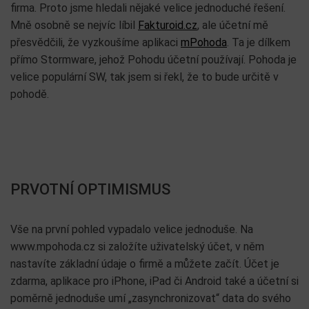
firma. Proto jsme hledali nějaké velice jednoduché řešení.
Mně osobně se nejvíc líbil
Fakturoid.cz
, ale účetní mě
přesvědčili, že vyzkoušíme aplikaci
mPohoda
. Ta je dílkem
přímo Stormware, jehož Pohodu účetní používají. Pohoda je
velice populární SW, tak jsem si řekl, že to bude určitě v
pohodě.
PRVOTNÍ OPTIMISMUS
Vše na první pohled vypadalo velice jednoduše. Na
www.mpohoda.cz si založíte uživatelský účet, v něm
nastavíte základní údaje o firmě a můžete začít. Účet je
zdarma, aplikace pro iPhone, iPad či Android také a účetní si
poměrně jednoduše umí „zasynchronizovat“ data do svého