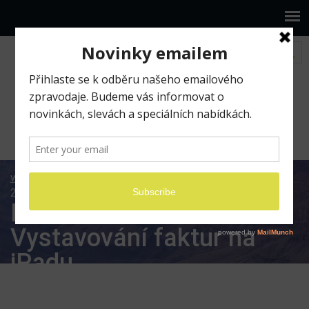
www.ilumio.cz
BLOG
Pracujeme na iPadu
Den
20 mPohoda: Vystavování faktur na iPadu
Den 20 mPohoda:
Vystavování faktur na
iPadu