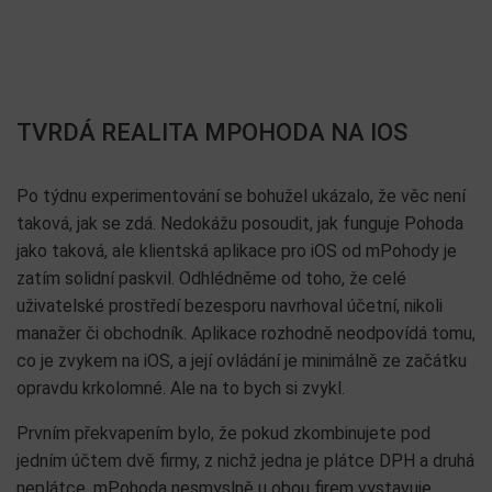
TVRDÁ REALITA MPOHODA NA IOS
Po týdnu experimentování se bohužel ukázalo, že věc není
taková, jak se zdá. Nedokážu posoudit, jak funguje Pohoda
jako taková, ale klientská aplikace pro iOS od mPohody je
zatím solidní paskvil. Odhlédněme od toho, že celé
uživatelské prostředí bezesporu navrhoval účetní, nikoli
manažer či obchodník. Aplikace rozhodně neodpovídá tomu,
co je zvykem na iOS, a její ovládání je minimálně ze začátku
opravdu krkolomné. Ale na to bych si zvykl.
Prvním překvapením bylo, že pokud zkombinujete pod
jedním účtem dvě firmy, z nichž jedna je plátce DPH a druhá
neplátce, mPohoda nesmyslně u obou firem vystavuje