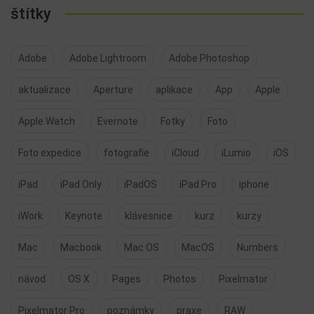
štítky
Adobe
Adobe Lightroom
Adobe Photoshop
aktualizace
Aperture
aplikace
App
Apple
Apple Watch
Evernote
Fotky
Foto
Foto expedice
fotografie
iCloud
iLumio
iOS
iPad
iPad Only
iPadOS
iPad Pro
iphone
iWork
Keynote
klávesnice
kurz
kurzy
Mac
Macbook
Mac OS
MacOS
Numbers
návod
OS X
Pages
Photos
Pixelmator
Pixelmator Pro
poznámky
praxe
RAW