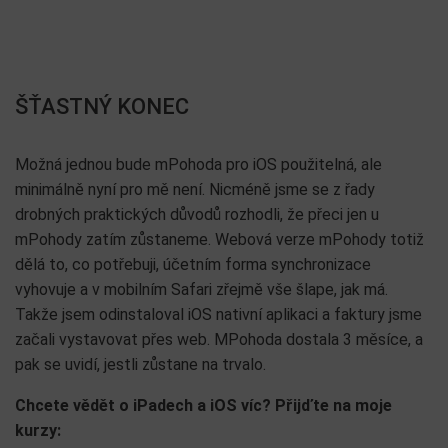
ŠŤASTNÝ KONEC
Možná jednou bude mPohoda pro iOS použitelná, ale
minimálně nyní pro mě není. Nicméně jsme se z řady
drobných praktických důvodů rozhodli, že přeci jen u
mPohody zatím zůstaneme. Webová verze mPohody totiž
dělá to, co potřebuji, účetním forma synchronizace
vyhovuje a v mobilním Safari zřejmě vše šlape, jak má.
Takže jsem odinstaloval iOS nativní aplikaci a faktury jsme
začali vystavovat přes web. MPohoda dostala 3 měsíce, a
pak se uvidí, jestli zůstane na trvalo.
Chcete vědět o iPadech a iOS víc? Přijďte na moje
kurzy: