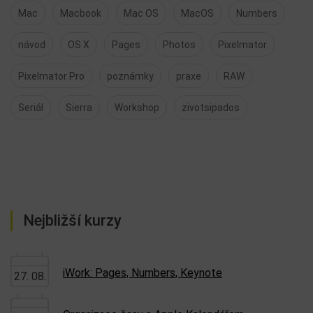
Mac
Macbook
Mac OS
MacOS
Numbers
návod
OS X
Pages
Photos
Pixelmator
Pixelmator Pro
poznámky
praxe
RAW
Seriál
Sierra
Workshop
zivotsipados
Nejbližší kurzy
iWork: Pages, Numbers, Keynote
27. 08.