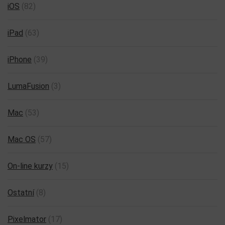
iOS
(82)
iPad
(63)
iPhone
(39)
LumaFusion
(3)
Mac
(53)
Mac OS
(57)
On-line kurzy
(15)
Ostatní
(8)
Pixelmator
(17)