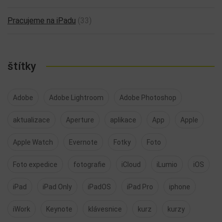
Pracujeme na iPadu
(33)
štítky
Adobe
Adobe Lightroom
Adobe Photoshop
aktualizace
Aperture
aplikace
App
Apple
Apple Watch
Evernote
Fotky
Foto
Foto expedice
fotografie
iCloud
iLumio
iOS
iPad
iPad Only
iPadOS
iPad Pro
iphone
iWork
Keynote
klávesnice
kurz
kurzy