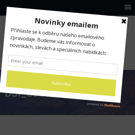
www.ilumio.cz
Fotografické expedice
Fotoexpedice Zimní Lofoty 2024
DJI_0616
DJI_0616