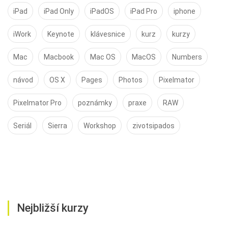
iPad
iPad Only
iPadOS
iPad Pro
iphone
iWork
Keynote
klávesnice
kurz
kurzy
Mac
Macbook
Mac OS
MacOS
Numbers
návod
OS X
Pages
Photos
Pixelmator
Pixelmator Pro
poznámky
praxe
RAW
Seriál
Sierra
Workshop
zivotsipados
Nejbližší kurzy