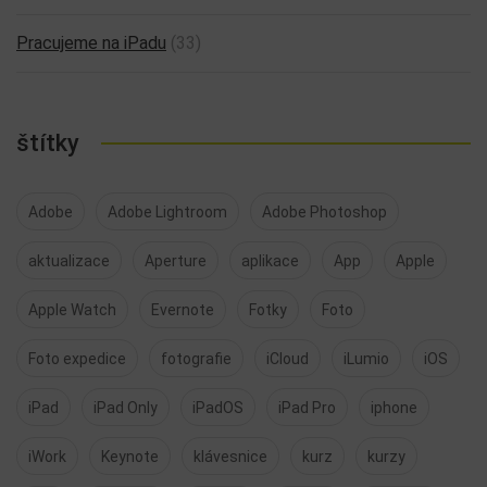
Pracujeme na iPadu
(33)
štítky
Adobe
Adobe Lightroom
Adobe Photoshop
aktualizace
Aperture
aplikace
App
Apple
Apple Watch
Evernote
Fotky
Foto
Foto expedice
fotografie
iCloud
iLumio
iOS
iPad
iPad Only
iPadOS
iPad Pro
iphone
iWork
Keynote
klávesnice
kurz
kurzy