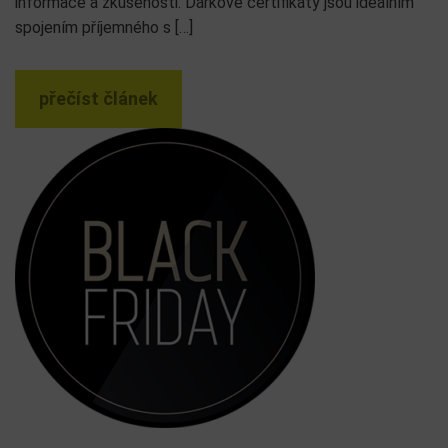
informace a zkušenosti. Dárkové certifikáty jsou ideálním
spojením příjemného s […]
přečíst článek