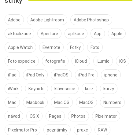
štítky
Adobe
Adobe Lightroom
Adobe Photoshop
aktualizace
Aperture
aplikace
App
Apple
Apple Watch
Evernote
Fotky
Foto
Foto expedice
fotografie
iCloud
iLumio
iOS
iPad
iPad Only
iPadOS
iPad Pro
iphone
iWork
Keynote
klávesnice
kurz
kurzy
Mac
Macbook
Mac OS
MacOS
Numbers
návod
OS X
Pages
Photos
Pixelmator
Pixelmator Pro
poznámky
praxe
RAW