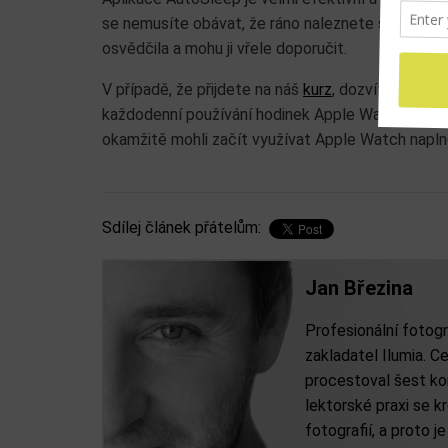
se nemusíte obávat, že ráno naleznete své hodink
osvědčila a mohu ji vřele doporučit.
V případě, že přijdete na náš
kurz
, dozvíte se hlub
každodenní používání hodinek Apple Watch. Z ku
okamžitě mohli začít využívat Apple Watch napln
Sdílej článek přátelům:
Jan Březina
Profesionální fotogr
zakladatel Ilumia. Ce
procestoval šest kon
lektorské praxi se 
fotografií, a proto j