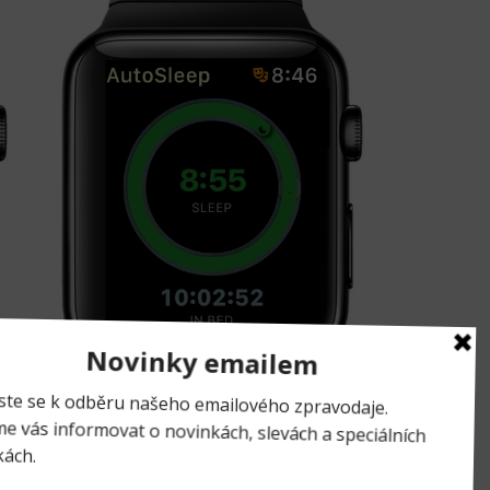
chá. Je plně optimalizovaná pro Apple Watch a rozhodně