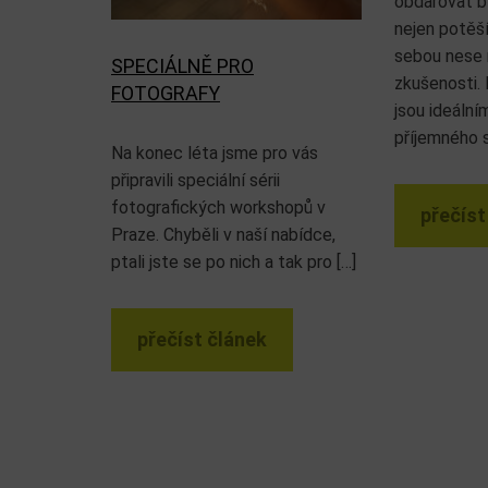
obdarovat b
nejen potěší
sebou nese 
SPECIÁLNĚ PRO
zkušenosti. 
FOTOGRAFY
jsou ideální
příjemného s
Na konec léta jsme pro vás
připravili speciální sérii
fotografických workshopů v
přečíst
Praze. Chyběli v naší nabídce,
ptali jste se po nich a tak pro […]
přečíst článek