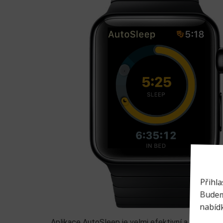
Aplikace AutoSleep je velmi efektivní a jednodu