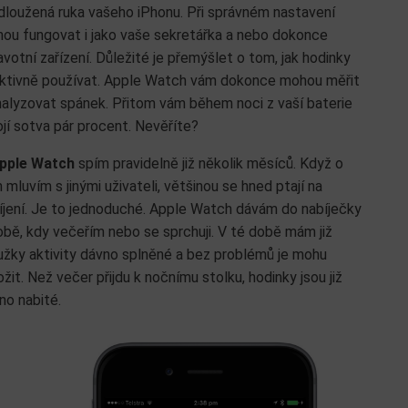
dloužená ruka vašeho iPhonu. Při správném nastavení
ou fungovat i jako vaše sekretářka a nebo dokonce
avotní zařízení. Důležité je přemýšlet o tom, jak hodinky
ktivně používat. Apple Watch vám dokonce mohou měřit
nalyzovat spánek. Přitom vám během noci z vaší baterie
ojí sotva pár procent. Nevěříte?
pple
Watch
spím pravidelně již několik měsíců. Když o
 mluvím s jinými uživateli, většinou se hned ptají na
íjení. Je to jednoduché. Apple Watch dávám do nabíječky
obě, kdy večeřím nebo se sprchuji. V té době mám již
užky aktivity dávno splněné a bez problémů je mohu
ožit. Než večer přijdu k nočnímu stolku, hodinky jsou již
no nabité.