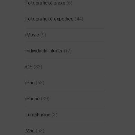
Fotografická praxe
(6)
Fotografické expedice
(44)
iMovie
(9)
Individuální školení
(2)
iOS
(82)
iPad
(63)
iPhone
(39)
LumaFusion
(3)
Mac
(53)