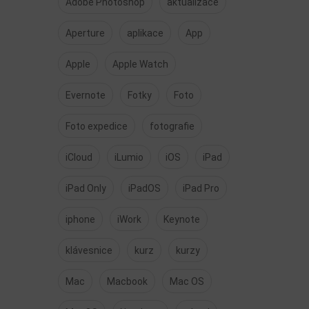
Adobe Photoshop
aktualizace
Aperture
aplikace
App
Apple
Apple Watch
Evernote
Fotky
Foto
Foto expedice
fotografie
iCloud
iLumio
iOS
iPad
iPad Only
iPadOS
iPad Pro
iphone
iWork
Keynote
klávesnice
kurz
kurzy
Mac
Macbook
Mac OS