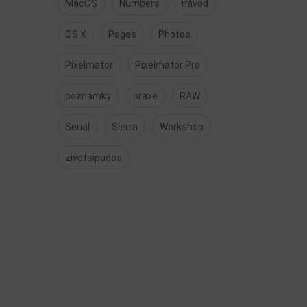
MacOS
Numbers
návod
OS X
Pages
Photos
Pixelmator
Pixelmator Pro
poznámky
praxe
RAW
Seriál
Sierra
Workshop
zivotsipados