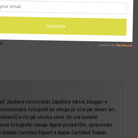
y na zápěstí bez potřebné energie. Aplikace se mi
ší informace o tom, jak zefektivnit a zpříjemnit
rzu odejdete s maximem informací k tomu, abyste
o.
af, zkušený cestovatel, zapálený lektor, blogger a
stovatelské fotografii se věnuje již více jak deset let,
tinentů a víc jak stovku zemí. Ve své bohaté
kromě fotografie věnuje Apple produktům, zpracování
e i Adobe Certified Expert a Apple Certified Trainer.