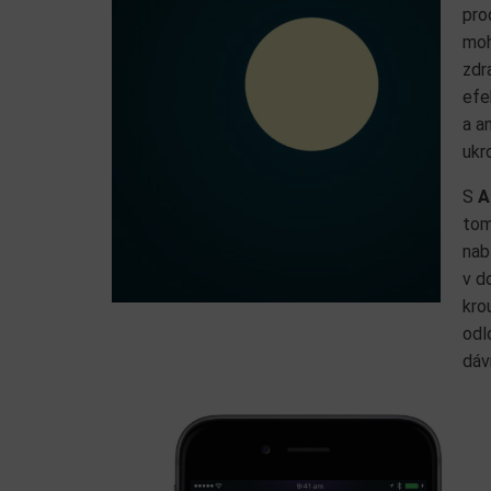
pro
moh
zdr
efe
a a
ukr
S
A
tom
nab
v d
kro
odl
dáv