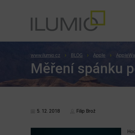
www.ilumio.cz
BLOG
Apple
AppleWa
Měření spánku 
5. 12. 2018
Filip Brož
Hod