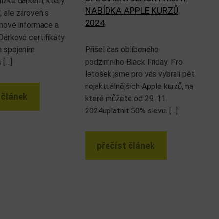
lízké dárkem, který
NABÍDKA APPLE KURZŮ
, ale zároveň s
2024
nové informace a
Dárkové certifikáty
m spojením
Přišel čas oblíbeného
 […]
podzimního Black Friday. Pro
letošek jsme pro vás vybrali pět
nejaktuálnějších Apple kurzů, na
 článek
které můžete od 29. 11.
2024uplatnit 50% slevu. […]
přečíst článek