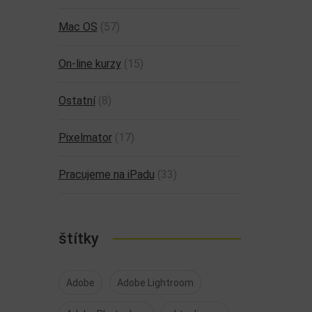
Mac OS
(57)
On-line kurzy
(15)
Ostatní
(8)
Pixelmator
(17)
Pracujeme na iPadu
(33)
štítky
Adobe
Adobe Lightroom