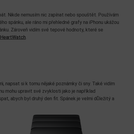
 spát. Nikde nemusím nic zapínat nebo spouštět. Používám
mého spánku, ale ráno mi přehledné grafy na iPhonu ukážou
pánku. Zároveň vidím své tepové hodnoty, které se
HeartWatch
.
ii, napsat si k tomu nějaké poznámky či sny. Také vidím
omu mohu upravit své zvyklosti jako je například
spat, abych byl druhý den fit. Spánek je velmi důležitý a