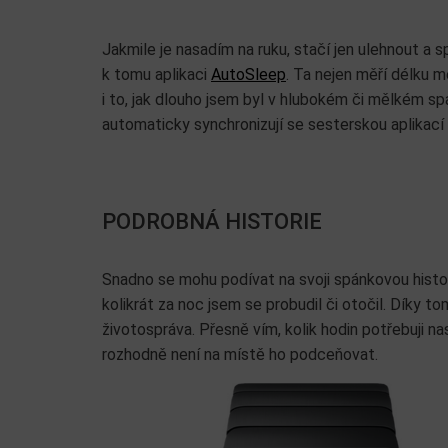
Jakmile je nasadím na ruku, stačí jen ulehnout a
k tomu aplikaci
AutoSleep
. Ta nejen měří délku 
i to, jak dlouho jsem byl v hlubokém či mělkém s
automaticky synchronizují se sesterskou aplikací
PODROBNÁ HISTORIE
Snadno se mohu podívat na svoji spánkovou histor
kolikrát za noc jsem se probudil či otočil. Díky t
životospráva. Přesně vím, kolik hodin potřebuji na
rozhodně není na místě ho podceňovat.