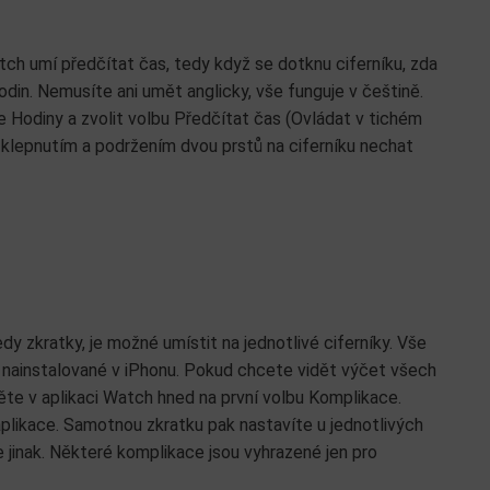
ch umí předčítat čas, tedy když se dotknu ciferníku, zda
 hodin. Nemusíte ani umět anglicky, vše funguje v češtině.
e Hodiny a zvolit volbu Předčítat čas (Ovládat v tichém
 klepnutím a podržením dvou prstů na ciferníku nechat
edy zkratky, je možné umístit na jednotlivé ciferníky. Vše
e nainstalované v iPhonu. Pokud chcete vidět výčet všech
něte v aplikaci Watch hned na první volbu Komplikace.
aplikace. Samotnou zkratku pak nastavíte u jednotlivých
 jinak. Některé komplikace jsou vyhrazené jen pro