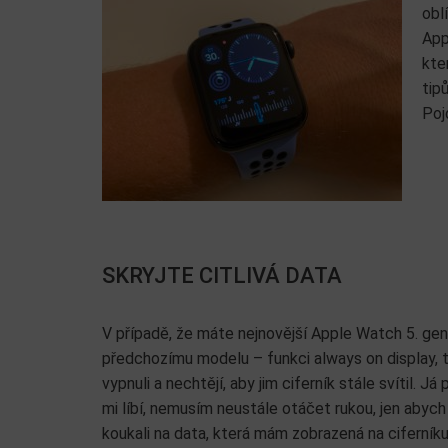
obl
App
kte
tip
Poj
SKRYJTE CITLIVÁ DATA
V případě, že máte nejnovější Apple Watch 5. gen
předchozímu modelu – funkci always on display, te
vypnuli a nechtějí, aby jim ciferník stále svítil. 
mi líbí, nemusím neustále otáčet rukou, jen abych 
koukali na data, která mám zobrazená na ciferník