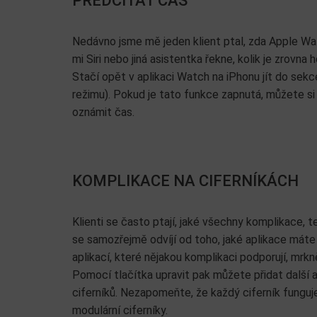
PŘEDČÍTAT ČAS
Nedávno jsme mě jeden klient ptal, zda Apple Wat
mi Siri nebo jiná asistentka řekne, kolik je zrovna
Stačí opět v aplikaci Watch na iPhonu jít do sekc
režimu). Pokud je tato funkce zapnutá, můžete si
oznámit čas.
KOMPLIKACE NA CIFERNÍKÁCH
Klienti se často ptají, jaké všechny komplikace, t
se samozřejmě odvíjí od toho, jaké aplikace mát
aplikací, které nějakou komplikaci podporují, mrk
Pomocí tlačítka upravit pak můžete přidat další 
ciferníků. Nezapomeňte, že každý ciferník funguje
modulární ciferníky.