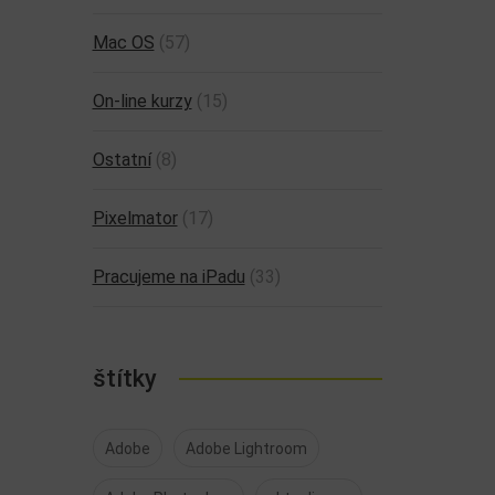
Mac OS
(57)
On-line kurzy
(15)
Ostatní
(8)
Pixelmator
(17)
Pracujeme na iPadu
(33)
štítky
Adobe
Adobe Lightroom