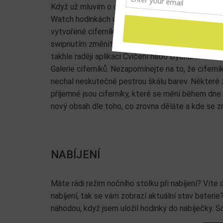
Když už mluvím o ciferníkách, nesmím opomenout 
Watch hodinkách uložených mnoho ciferníků. Naopa
vytvořené ciferníky pro práci, zábavu, sport a v
swipnutím změníte. Když odejdete z kanceláře, asi
takhle raději aplikaci Cvičení nebo Dýchání? Cifer
Galerie ciferníků. Nezapomínejte na to, že cifer
nechal neskutečně pestrou škálu barev. Některé z
příjemné jsou ciferníky, které se mění během dne 
nový obsah dle toho, co zrovna děláte a kde se zr
NABÍJENÍ
Máte rádi režim nočního stolku při nabíjení? Vít
nabíjení, tak se vám zobrazí aktuální stav bateri
náhodou, když jsem uložil hodinky do nabíječky. S