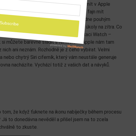
jejich tvorbu. Myslím si, že nemá smysl mít v Apple
k volte pečlivě dle toho, co děláte. Je fajn mít
olný čas. Ciferníky snadno kdykoliv během dne pouhým
 nepotřebujete mít na očích kalendář a úkoly na zítra. Co
níky doporučuji vytvářet na iPhonu v aplikaci Watch –
ník si můžete barevně sladit s řemínkem. Apple nám tam
 nich ani neznám. Rozhodně je z čeho vybírat. Velmi
a nebo chytrý Siri ciferník, který vám neustále generuje
ovna nacházíte. Vychází totiž z vašich dat a návyků.
e o tom, že když ťuknete na ikonu nabíječky během procesu
e? Já to donedávna nevěděl a přišel jsem na to zcela
chválně to zkuste.