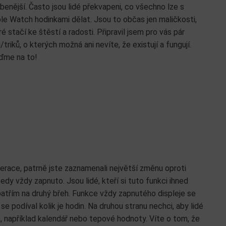
íbenější. Často jsou lidé překvapeni, co všechno lze s
le Watch hodinkami dělat. Jsou to občas jen maličkosti,
ré stačí ke štěstí a radosti. Připravil jsem pro vás pár
ů/triků, o kterých možná ani nevíte, že existují a fungují.
ďme na to!
erace, patrně jste zaznamenali největší změnu oproti
dy vždy zapnuto. Jsou lidé, kteří si tuto funkci ihned
Já patřím na druhý břeh. Funkce vždy zapnutého displeje se
se podíval kolik je hodin. Na druhou stranu nechci, aby lidé
u, například kalendář nebo tepové hodnoty. Víte o tom, že