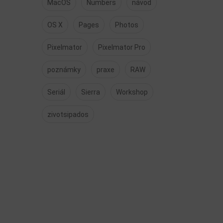
MacOS
Numbers
návod
OS X
Pages
Photos
Pixelmator
Pixelmator Pro
poznámky
praxe
RAW
Seriál
Sierra
Workshop
zivotsipados