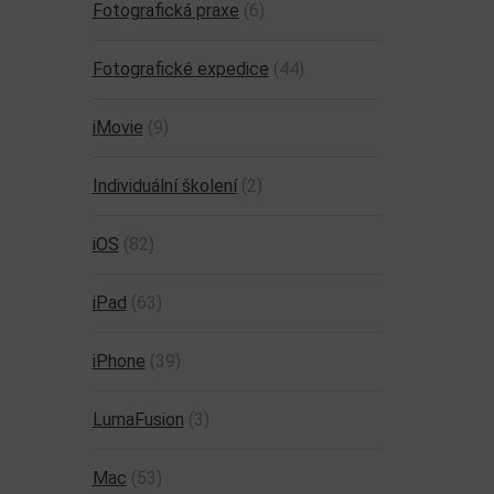
Fotografická praxe
(6)
Fotografické expedice
(44)
iMovie
(9)
Individuální školení
(2)
iOS
(82)
iPad
(63)
iPhone
(39)
LumaFusion
(3)
Mac
(53)