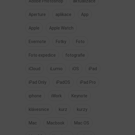
Adobe Photoshop
aktualizace
Aperture
aplikace
App
Apple
Apple Watch
Evernote
Fotky
Foto
Foto expedice
fotografie
iCloud
iLumio
iOS
iPad
iPad Only
iPadOS
iPad Pro
iphone
iWork
Keynote
klávesnice
kurz
kurzy
Mac
Macbook
Mac OS