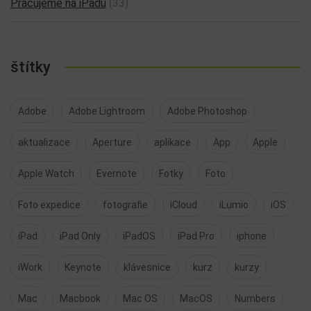
Pracujeme na iPadu
(33)
štítky
Adobe
Adobe Lightroom
Adobe Photoshop
aktualizace
Aperture
aplikace
App
Apple
Apple Watch
Evernote
Fotky
Foto
Foto expedice
fotografie
iCloud
iLumio
iOS
iPad
iPad Only
iPadOS
iPad Pro
iphone
iWork
Keynote
klávesnice
kurz
kurzy
Mac
Macbook
Mac OS
MacOS
Numbers