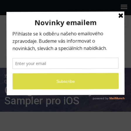
www.ilumio.cz
BLOG
Apple
iOS
Garageband: Nabíjíme Sampler pro iOS
Garageband: Nabíjíme
Sampler pro iOS