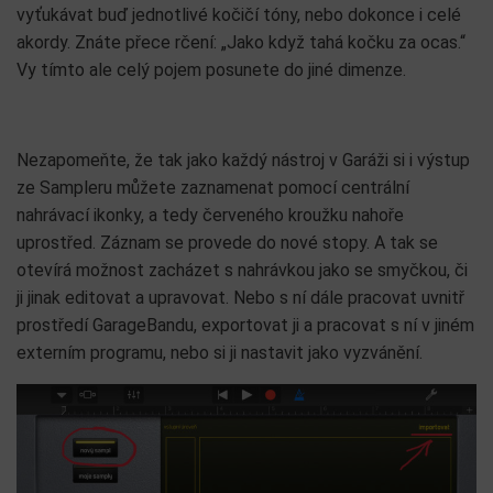
vyťukávat buď jednotlivé kočičí tóny, nebo dokonce i celé
akordy. Znáte přece rčení: „Jako když tahá kočku za ocas.“
Vy tímto ale celý pojem posunete do jiné dimenze.
Nezapomeňte, že tak jako každý nástroj v Garáži si i výstup
ze Sampleru můžete zaznamenat pomocí centrální
nahrávací ikonky, a tedy červeného kroužku nahoře
uprostřed. Záznam se provede do nové stopy. A tak se
otevírá možnost zacházet s nahrávkou jako se smyčkou, či
ji jinak editovat a upravovat. Nebo s ní dále pracovat uvnitř
prostředí GarageBandu, exportovat ji a pracovat s ní v jiném
externím programu, nebo si ji nastavit jako vyzvánění.