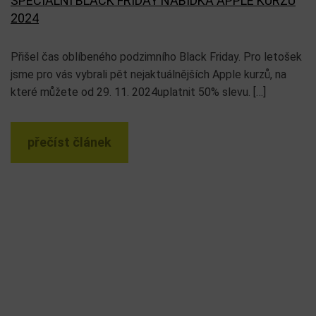
SPECIÁLNÍ BLACK FRIDAY NABÍDKA APPLE KURZŮ
2024
Přišel čas oblíbeného podzimního Black Friday. Pro letošek
jsme pro vás vybrali pět nejaktuálnějších Apple kurzů, na
které můžete od 29. 11. 2024uplatnit 50% slevu. […]
přečíst článek