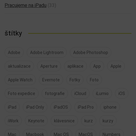
Pracujeme na iPadu
(33)
štítky
Adobe
Adobe Lightroom
Adobe Photoshop
aktualizace
Aperture
aplikace
App
Apple
Apple Watch
Evernote
Fotky
Foto
Foto expedice
fotografie
iCloud
iLumio
iOS
iPad
iPad Only
iPadOS
iPad Pro
iphone
iWork
Keynote
klávesnice
kurz
kurzy
Mac
Macbook
Mac OS
MacOS
Numbers