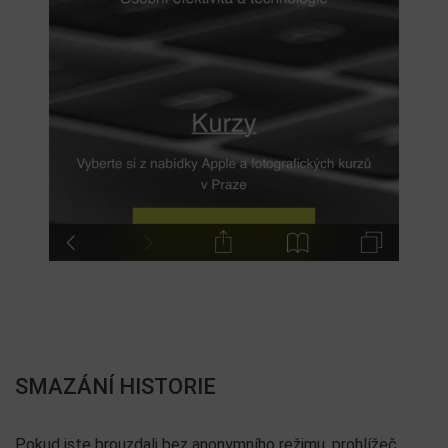
SMAZÁNÍ HISTORIE
Pokud jste brouzdali bez anonymního režimu, prohlížeč