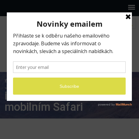
www.ilumio.cz
BLOG
Apple
iOS
iOS 11:
Jak na historii v mobilním Safari
iOS 11: Jak na historii v
mobilním Safari