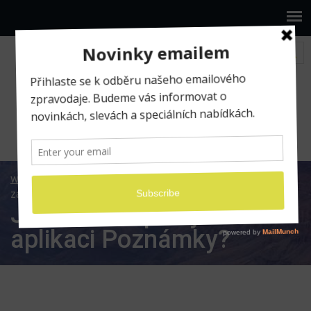
www.ilumio.cz
BLOG
Apple
iOS
Jak třídit
zápisky v aplikaci Poznámky?
Jak třídit zápisky v
aplikaci Poznámky?