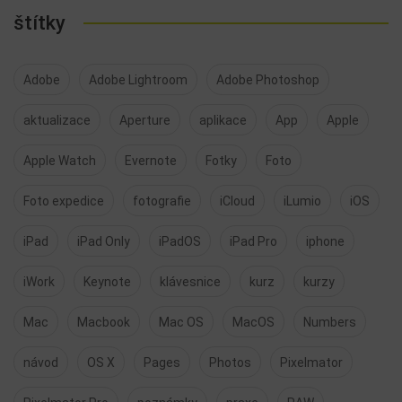
štítky
Adobe
Adobe Lightroom
Adobe Photoshop
aktualizace
Aperture
aplikace
App
Apple
Apple Watch
Evernote
Fotky
Foto
Foto expedice
fotografie
iCloud
iLumio
iOS
iPad
iPad Only
iPadOS
iPad Pro
iphone
iWork
Keynote
klávesnice
kurz
kurzy
Mac
Macbook
Mac OS
MacOS
Numbers
návod
OS X
Pages
Photos
Pixelmator