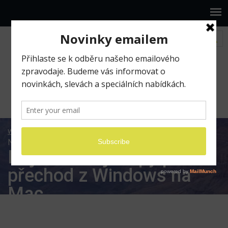
www.ilumio.cz
BLOG
Apple
Mac
Nejužitečnější tipy pro přechod z Windows na Mac
Nejužitečnější tipy pro
přechod z Windows na
Mac