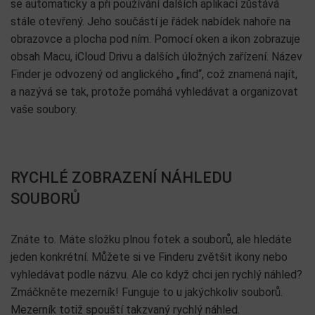
se automaticky a při používání dalších aplikací zůstává
stále otevřený. Jeho součástí je řádek nabídek nahoře na
obrazovce a plocha pod ním. Pomocí oken a ikon zobrazuje
obsah Macu, iCloud Drivu a dalších úložných zařízení. Název
Finder je odvozený od anglického „find“, což znamená najít,
a nazývá se tak, protože pomáhá vyhledávat a organizovat
vaše soubory.
RYCHLÉ ZOBRAZENÍ NÁHLEDU
SOUBORŮ
Znáte to. Máte složku plnou fotek a souborů, ale hledáte
jeden konkrétní. Můžete si ve Finderu zvětšit ikony nebo
vyhledávat podle názvu. Ale co když chci jen rychlý náhled?
Zmáčkněte mezerník! Funguje to u jakýchkoliv souborů.
Mezerník totiž spouští takzvaný rychlý náhled.