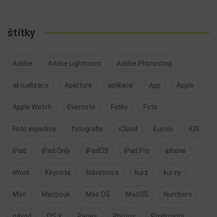
štítky
Adobe
Adobe Lightroom
Adobe Photoshop
aktualizace
Aperture
aplikace
App
Apple
Apple Watch
Evernote
Fotky
Foto
Foto expedice
fotografie
iCloud
iLumio
iOS
iPad
iPad Only
iPadOS
iPad Pro
iphone
iWork
Keynote
klávesnice
kurz
kurzy
Mac
Macbook
Mac OS
MacOS
Numbers
návod
OS X
Pages
Photos
Pixelmator