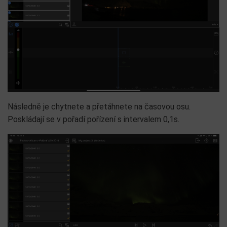
Následně je chytnete a přetáhnete na časovou osu.
Poskládají se v pořadí pořízení s intervalem 0,1s.