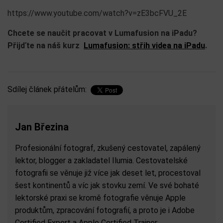
https://www.youtube.com/watch?v=zE3bcFVU_2E
Chcete se naučit pracovat v Lumafusion na iPadu?
Přijďte na náš kurz
Lumafusion: střih videa na iPadu
.
Sdílej článek přátelům:
Jan Březina
Profesionální fotograf, zkušený cestovatel, zapálený
lektor, blogger a zakladatel Ilumia. Cestovatelské
fotografii se věnuje již více jak deset let, procestoval
šest kontinentů a víc jak stovku zemí. Ve své bohaté
lektorské praxi se kromě fotografie věnuje Apple
produktům, zpracování fotografií, a proto je i Adobe
Certified Expert a Apple Certified Trainer.