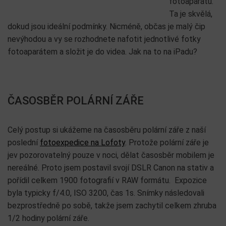
fotoaparátu.
Ta je skvělá,
dokud jsou ideální podmínky. Nicméně, občas je malý čip
nevýhodou a vy se rozhodnete nafotit jednotlivé fotky
fotoaparátem a složit je do videa. Jak na to na iPadu?
ČASOSBĚR POLÁRNÍ ZÁŘE
Celý postup si ukážeme na časosběru polární záře z naší
poslední
fotoexpedice na Lofoty
. Protože polární záře je
jev pozorovatelný pouze v noci, dělat časosběr mobilem je
nereálné. Proto jsem postavil svojí DSLR Canon na stativ a
pořídil celkem 1900 fotografií v RAW formátu. Expozice
byla typicky f/4.0, ISO 3200, čas 1s. Snímky následovali
bezprostředně po sobě, takže jsem zachytil celkem zhruba
1/2 hodiny polární záře.