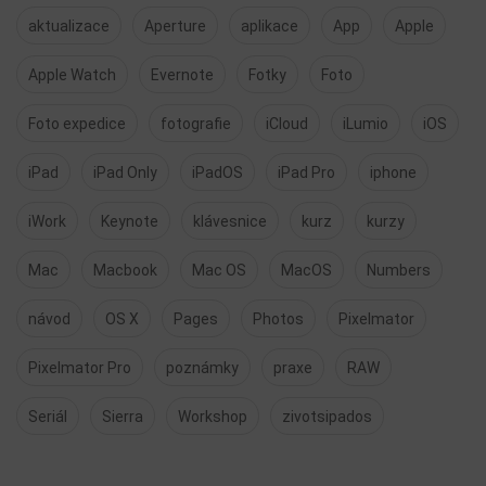
aktualizace
Aperture
aplikace
App
Apple
Apple Watch
Evernote
Fotky
Foto
Foto expedice
fotografie
iCloud
iLumio
iOS
iPad
iPad Only
iPadOS
iPad Pro
iphone
iWork
Keynote
klávesnice
kurz
kurzy
Mac
Macbook
Mac OS
MacOS
Numbers
návod
OS X
Pages
Photos
Pixelmator
Pixelmator Pro
poznámky
praxe
RAW
Seriál
Sierra
Workshop
zivotsipados