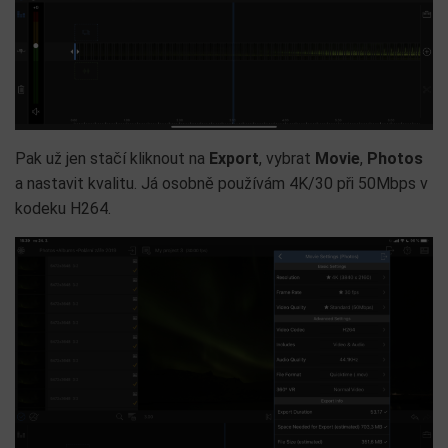
Pak už jen stačí kliknout na
Export
, vybrat
Movie
,
Photos
a nastavit kvalitu. Já osobně používám 4K/30 při 50Mbps v
kodeku H264.