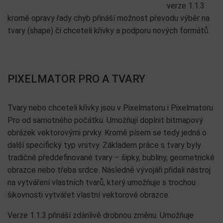
verze 1.1.3
kromě opravy řady chyb přináší možnost převodu výběr na
tvary (shape) či chceteli křivky a podporu nových formátů.
PIXELMATOR PRO A TVARY
Tvary nebo chceteli křivky jsou v Pixelmatoru i Pixelmatoru
Pro od samotného počátku. Umožňují doplnit bitmapový
obrázek vektorovými prvky. Kromě písem se tedy jedná o
další specifický typ vrstvy. Základem práce s tvary byly
tradičně předdefinované tvary – šipky, bubliny, geometrické
obrazce nebo třeba srdce. Následně vývojáři přidali nástroj
na vytváření vlastních tvarů, který umožňuje s trochou
šikovnosti vytvářet vlastní vektorové obrazce.
Verze 1.1.3 přináší zdánlivě drobnou změnu. Umožňuje