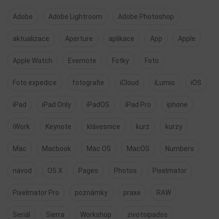
Adobe
Adobe Lightroom
Adobe Photoshop
aktualizace
Aperture
aplikace
App
Apple
Apple Watch
Evernote
Fotky
Foto
Foto expedice
fotografie
iCloud
iLumio
iOS
iPad
iPad Only
iPadOS
iPad Pro
iphone
iWork
Keynote
klávesnice
kurz
kurzy
Mac
Macbook
Mac OS
MacOS
Numbers
návod
OS X
Pages
Photos
Pixelmator
Pixelmator Pro
poznámky
praxe
RAW
Seriál
Sierra
Workshop
zivotsipados