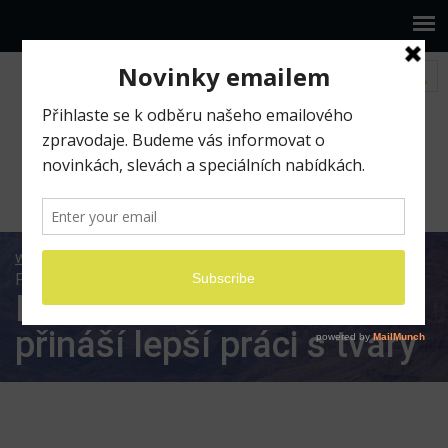
www.ilumio.cz
BLOG
Pixelmator
Pixelmator
Pro 1.1.3 přináší lepší práci s tvary
Pixelmator Pro 1.1.3
přináší lepší práci s tvary