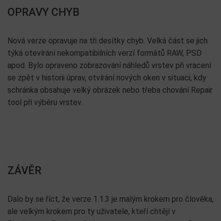
OPRAVY CHYB
Nová verze opravuje na tři desítky chyb. Velká část se jich
týká otevírání nekompatibilních verzí formátů RAW, PSD
apod. Bylo opraveno zobrazování náhledů vrstev při vracení
se zpět v historii úprav, otvírání nových oken v situaci, kdy
schránka obsahuje velký obrázek nebo třeba chování Repair
tool při výběru vrstev.
ZÁVĚR
Dalo by se říct, že verze 1.1.3 je malým krokem pro člověka,
ale velkým krokem pro ty uživatele, kteří chtějí v