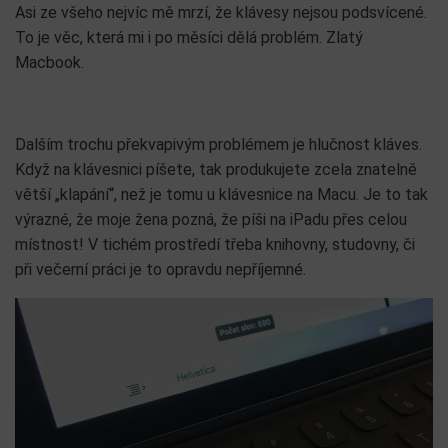
Asi ze všeho nejvíc mě mrzí, že klávesy nejsou podsvícené.
To je věc, která mi i po měsíci dělá problém. Zlatý
Macbook.
Dalším trochu překvapivým problémem je hlučnost kláves.
Když na klávesnici píšete, tak produkujete zcela znatelně
větší „klapání“, než je tomu u klávesnice na Macu. Je to tak
výrazné, že moje žena pozná, že píši na iPadu přes celou
místnost! V tichém prostředí třeba knihovny, studovny, či
při večerní práci je to opravdu nepříjemné.