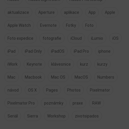
aktualizace
Aperture
aplikace
App
Apple
Apple Watch
Evernote
Fotky
Foto
Foto expedice
fotografie
iCloud
iLumio
iOS
iPad
iPad Only
iPadOS
iPad Pro
iphone
iWork
Keynote
klávesnice
kurz
kurzy
Mac
Macbook
Mac OS
MacOS
Numbers
návod
OS X
Pages
Photos
Pixelmator
Pixelmator Pro
poznámky
praxe
RAW
Seriál
Sierra
Workshop
zivotsipados