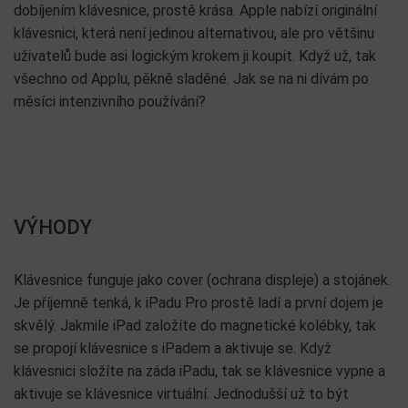
dobíjením klávesnice, prostě krása. Apple nabízí originální
klávesnici, která není jedinou alternativou, ale pro většinu
uživatelů bude asi logickým krokem ji koupit. Když už, tak
všechno od Applu, pěkně sladěné. Jak se na ni dívám po
měsíci intenzivního používání?
VÝHODY
Klávesnice funguje jako cover (ochrana displeje) a stojánek.
Je příjemně tenká, k iPadu Pro prostě ladí a první dojem je
skvělý. Jakmile iPad založíte do magnetické kolébky, tak
se propojí klávesnice s iPadem a aktivuje se. Když
klávesnici složíte na záda iPadu, tak se klávesnice vypne a
aktivuje se klávesnice virtuální. Jednodušší už to být