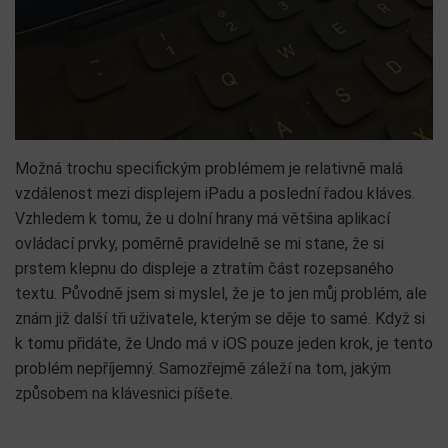
Možná trochu specifickým problémem je relativně malá
vzdálenost mezi displejem iPadu a poslední řadou kláves.
Vzhledem k tomu, že u dolní hrany má většina aplikací
ovládací prvky, poměrně pravidelně se mi stane, že si
prstem klepnu do displeje a ztratím část rozepsaného
textu. Původně jsem si myslel, že je to jen můj problém, ale
znám již další tři uživatele, kterým se děje to samé. Když si
k tomu přidáte, že Undo má v iOS pouze jeden krok, je tento
problém nepříjemný. Samozřejmě záleží na tom, jakým
způsobem na klávesnici píšete.