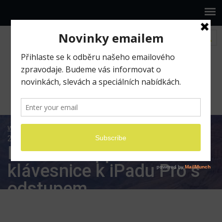
www.ilumio.cz
BLOG
Pracujeme na iPadu
Den
23 – Apple klávesnice k iPadu Pro s odstupem
Den 23 – Apple
klávesnice k iPadu Pro s
odstupem