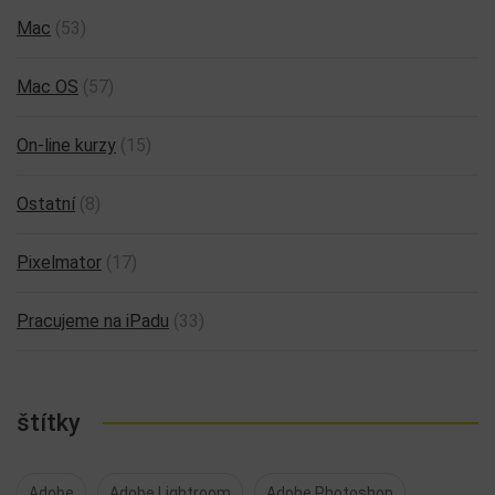
Mac
(53)
Mac OS
(57)
On-line kurzy
(15)
Ostatní
(8)
Pixelmator
(17)
Pracujeme na iPadu
(33)
štítky
Adobe
Adobe Lightroom
Adobe Photoshop