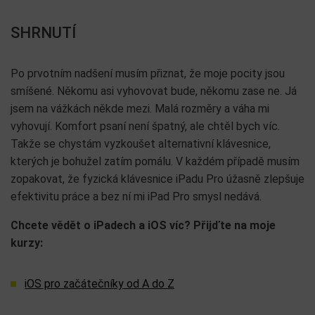
SHRNUTÍ
Po prvotním nadšení musím přiznat, že moje pocity jsou
smíšené. Někomu asi vyhovovat bude, někomu zase ne. Já
jsem na vážkách někde mezi. Malá rozměry a váha mi
vyhovují. Komfort psaní není špatný, ale chtěl bych víc.
Takže se chystám vyzkoušet alternativní klávesnice,
kterých je bohužel zatím pomálu. V každém případě musím
zopakovat, že fyzická klávesnice iPadu Pro úžasně zlepšuje
efektivitu práce a bez ní mi iPad Pro smysl nedává.
Chcete vědět o iPadech a iOS víc? Přijďte na moje
kurzy:
iOS pro začátečníky od A do Z