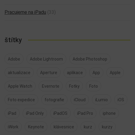
Pracujeme na iPadu
(33)
štítky
Adobe
Adobe Lightroom
Adobe Photoshop
aktualizace
Aperture
aplikace
App
Apple
Apple Watch
Evernote
Fotky
Foto
Foto expedice
fotografie
iCloud
iLumio
iOS
iPad
iPad Only
iPadOS
iPad Pro
iphone
iWork
Keynote
klávesnice
kurz
kurzy