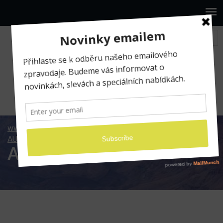
www.ilumio.cz
Fotografické expedice
AUSTRÁLIE 2013
Australie
Australie