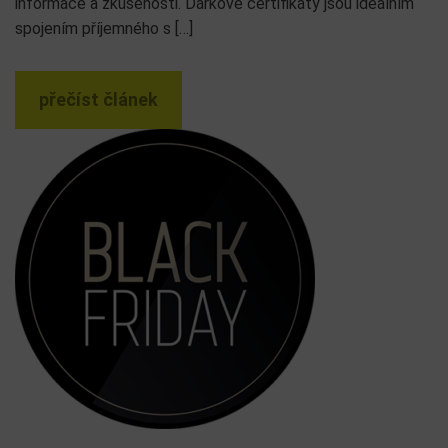
informace a zkušenosti. Dárkové certifikáty jsou ideálním
spojením příjemného s […]
přečíst článek