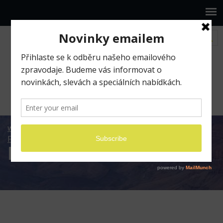
www.ilumio.cz
Fotografické expedice
Fotoexpedice jarní Havaj 2022
DSCF7308
DSCF7308