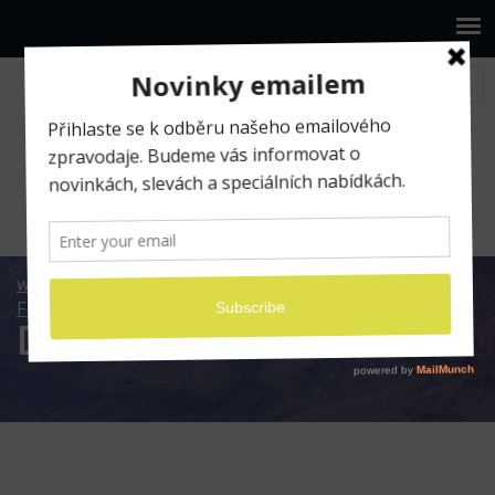
www.ilumio.cz
Fotografické expedice
Fotoexpedice jarní Havaj 2022
DSCF7323
DSCF7323