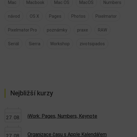
Mac
Macbook
Mac OS
MacOS
Numbers
návod
OS X
Pages
Photos
Pixelmator
Pixelmator Pro
poznámky
praxe
RAW
Seriál
Sierra
Workshop
zivotsipados
Nejbližší kurzy
iWork: Pages, Numbers, Keynote
27. 08.
Organizace času s Apple Kalendářem
27. 08.