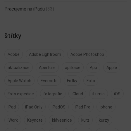
Pracujeme na iPadu
(33)
štítky
Adobe
Adobe Lightroom
Adobe Photoshop
aktualizace
Aperture
aplikace
App
Apple
Apple Watch
Evernote
Fotky
Foto
Foto expedice
fotografie
iCloud
iLumio
iOS
iPad
iPad Only
iPadOS
iPad Pro
iphone
iWork
Keynote
klávesnice
kurz
kurzy