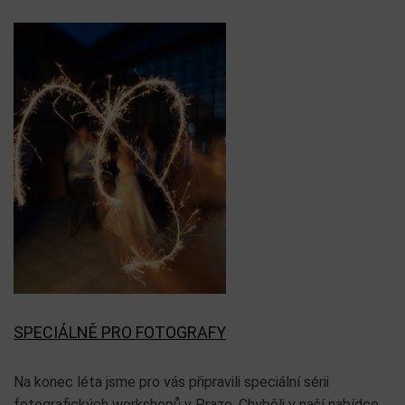
SPECIÁLNĚ PRO FOTOGRAFY
Na konec léta jsme pro vás připravili speciální sérii
fotografických workshopů v Praze. Chyběli v naší nabídce,