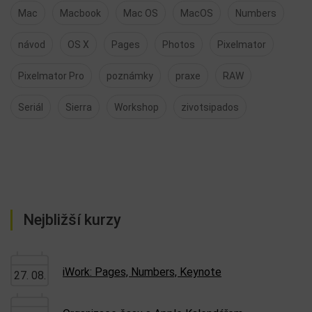
Mac
Macbook
Mac OS
MacOS
Numbers
návod
OS X
Pages
Photos
Pixelmator
Pixelmator Pro
poznámky
praxe
RAW
Seriál
Sierra
Workshop
zivotsipados
Nejbližší kurzy
iWork: Pages, Numbers, Keynote
27. 08.