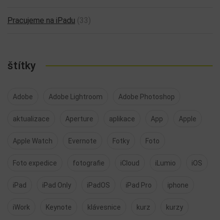
Pracujeme na iPadu
(33)
štítky
Adobe
Adobe Lightroom
Adobe Photoshop
aktualizace
Aperture
aplikace
App
Apple
Apple Watch
Evernote
Fotky
Foto
Foto expedice
fotografie
iCloud
iLumio
iOS
iPad
iPad Only
iPadOS
iPad Pro
iphone
iWork
Keynote
klávesnice
kurz
kurzy