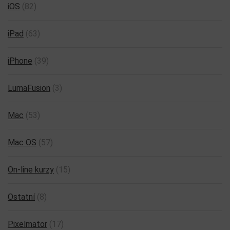
iOS
(82)
iPad
(63)
iPhone
(39)
LumaFusion
(3)
Mac
(53)
Mac OS
(57)
On-line kurzy
(15)
Ostatní
(8)
Pixelmator
(17)