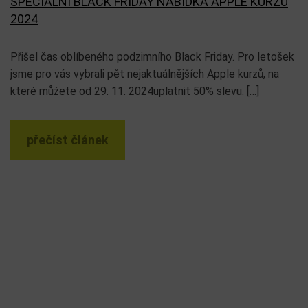
SPECIÁLNÍ BLACK FRIDAY NABÍDKA APPLE KURZŮ
2024
Přišel čas oblíbeného podzimního Black Friday. Pro letošek
jsme pro vás vybrali pět nejaktuálnějších Apple kurzů, na
které můžete od 29. 11. 2024uplatnit 50% slevu. […]
přečíst článek