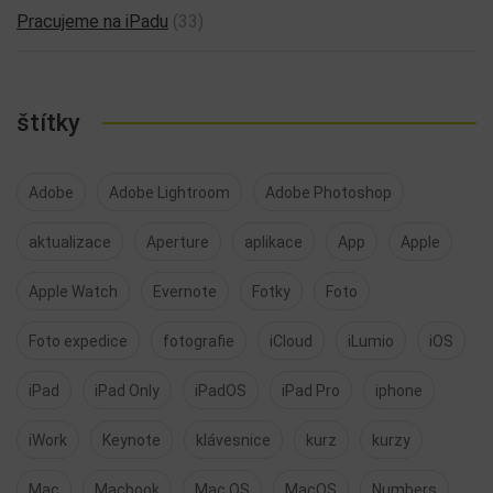
Pracujeme na iPadu
(33)
štítky
Adobe
Adobe Lightroom
Adobe Photoshop
aktualizace
Aperture
aplikace
App
Apple
Apple Watch
Evernote
Fotky
Foto
Foto expedice
fotografie
iCloud
iLumio
iOS
iPad
iPad Only
iPadOS
iPad Pro
iphone
iWork
Keynote
klávesnice
kurz
kurzy
Mac
Macbook
Mac OS
MacOS
Numbers