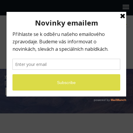
www.ilumio.cz
Fotografické expedice
Fotoexpedice Zimní Lofoty 2024
DSCF0287
DSCF0287