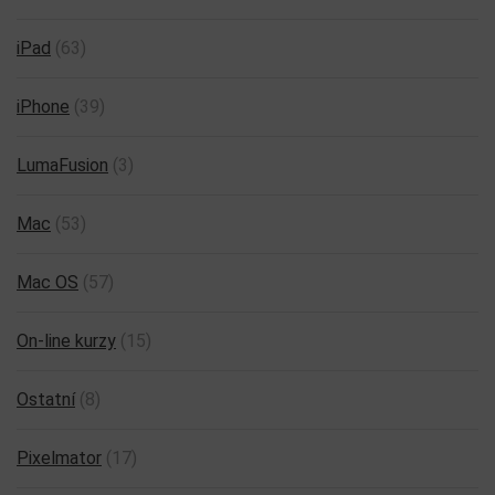
iPad
(63)
iPhone
(39)
LumaFusion
(3)
Mac
(53)
Mac OS
(57)
On-line kurzy
(15)
Ostatní
(8)
Pixelmator
(17)