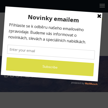
www.ilumio.cz
Fotografické expedice
Fotoexpedice Zimní Lofoty 2024
DSCF2198
DSCF2198