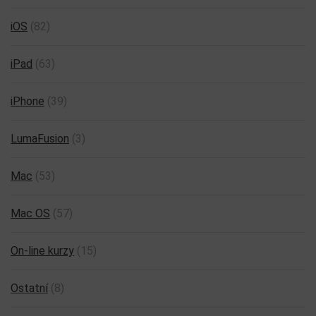
iOS
(82)
iPad
(63)
iPhone
(39)
LumaFusion
(3)
Mac
(53)
Mac OS
(57)
On-line kurzy
(15)
Ostatní
(8)