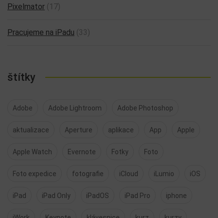
Pixelmator
(17)
Pracujeme na iPadu
(33)
štítky
Adobe
Adobe Lightroom
Adobe Photoshop
aktualizace
Aperture
aplikace
App
Apple
Apple Watch
Evernote
Fotky
Foto
Foto expedice
fotografie
iCloud
iLumio
iOS
iPad
iPad Only
iPadOS
iPad Pro
iphone
iWork
Keynote
klávesnice
kurz
kurzy