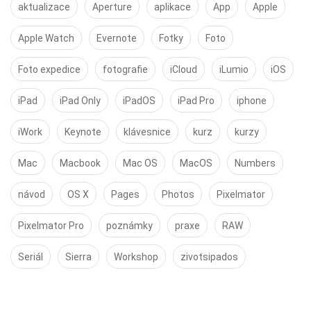
aktualizace
Aperture
aplikace
App
Apple
Apple Watch
Evernote
Fotky
Foto
Foto expedice
fotografie
iCloud
iLumio
iOS
iPad
iPad Only
iPadOS
iPad Pro
iphone
iWork
Keynote
klávesnice
kurz
kurzy
Mac
Macbook
Mac OS
MacOS
Numbers
návod
OS X
Pages
Photos
Pixelmator
Pixelmator Pro
poznámky
praxe
RAW
Seriál
Sierra
Workshop
zivotsipados