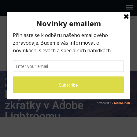
www.ilumio.cz
BLOG
Adobe Lightroom
Nejužitečnější klávesové zkratky v Adobe Lightroomu
Nejužitečnější klávesové
zkratky v Adobe
Lightroomu