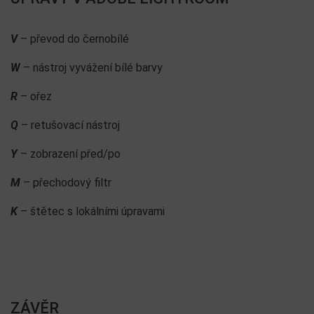
V
– převod do černobílé
W
– nástroj vyvážení bílé barvy
R
– ořez
Q
– retušovací nástroj
Y
– zobrazení před/po
M
– přechodový filtr
K
– štětec s lokálními úpravami
ZÁVĚR