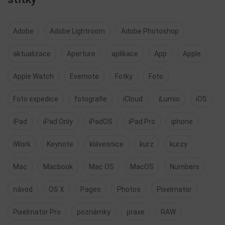
Adobe
Adobe Lightroom
Adobe Photoshop
aktualizace
Aperture
aplikace
App
Apple
Apple Watch
Evernote
Fotky
Foto
Foto expedice
fotografie
iCloud
iLumio
iOS
iPad
iPad Only
iPadOS
iPad Pro
iphone
iWork
Keynote
klávesnice
kurz
kurzy
Mac
Macbook
Mac OS
MacOS
Numbers
návod
OS X
Pages
Photos
Pixelmator
Pixelmator Pro
poznámky
praxe
RAW