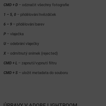
CMD + D
– odznačit všechny fotografie
1 – 5, 0
– přidělování hvězdiček
6 – 9
– přidělování barev
P
– vlaječka
U
– odebrání vlaječky
X
– odmítnutý snímek (rejected)
CMD + L
– zapnutí/vypnutí filtru
CMD + S
– uložit metadata do souboru
ÚPRAVY V ADOBE LIGHTROOM