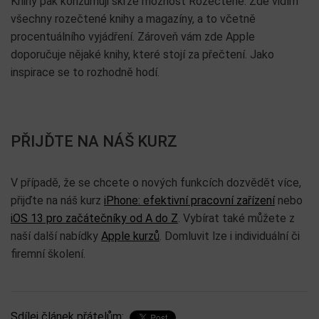
Knihy pak konzumuji skrze možnost Rozečtené. Zde vidím
všechny rozečtené knihy a magazíny, a to včetně
procentuálního vyjádření. Zároveň vám zde Apple
doporučuje nějaké knihy, které stojí za přečtení. Jako
inspirace se to rozhodně hodí.
PŘIJĎTE NA NÁŠ KURZ
V případě, že se chcete o nových funkcích dozvědět více,
přijďte na náš kurz
iPhone: efektivní pracovní zařízení
nebo
iOS 13 pro začátečníky od A do Z
. Vybírat také můžete z
naší další nabídky
Apple kurzů
. Domluvit lze i individuální či
firemní školení.
Sdílej článek přátelům: