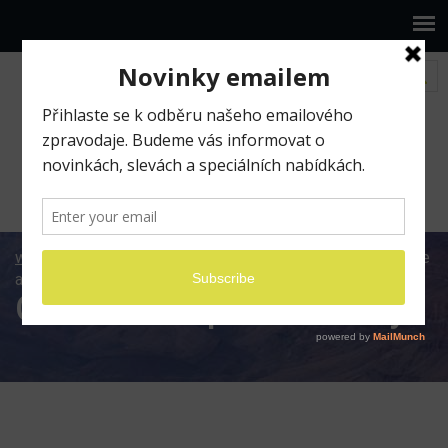
www.ilumio.cz
BLOG
Apple
iOS
Ovládněte
aplikaci Knihy
Ovládněte aplikaci Knihy