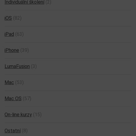
Individuální školení
(2)
iOS
(82)
iPad
(63)
iPhone
(39)
LumaFusion
(3)
Mac
(53)
Mac OS
(57)
On-line kurzy
(15)
Ostatní
(8)