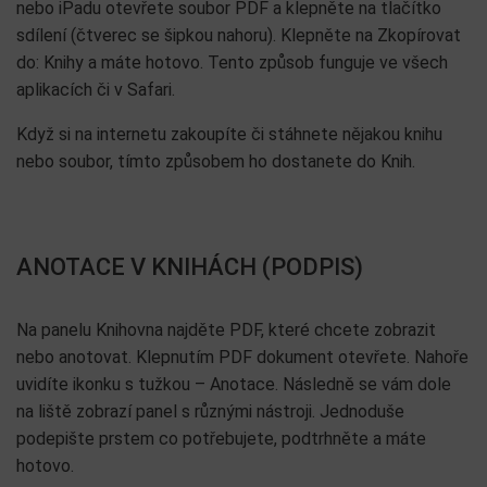
nebo iPadu otevřete soubor PDF a klepněte na tlačítko
sdílení (čtverec se šipkou nahoru). Klepněte na Zkopírovat
do: Knihy a máte hotovo. Tento způsob funguje ve všech
aplikacích či v Safari.
Když si na internetu zakoupíte či stáhnete nějakou knihu
nebo soubor, tímto způsobem ho dostanete do Knih.
ANOTACE V KNIHÁCH (PODPIS)
Na panelu Knihovna najděte PDF, které chcete zobrazit
nebo anotovat. Klepnutím PDF dokument otevřete. Nahoře
uvidíte ikonku s tužkou – Anotace. Následně se vám dole
na liště zobrazí panel s různými nástroji. Jednoduše
podepište prstem co potřebujete, podtrhněte a máte
hotovo.