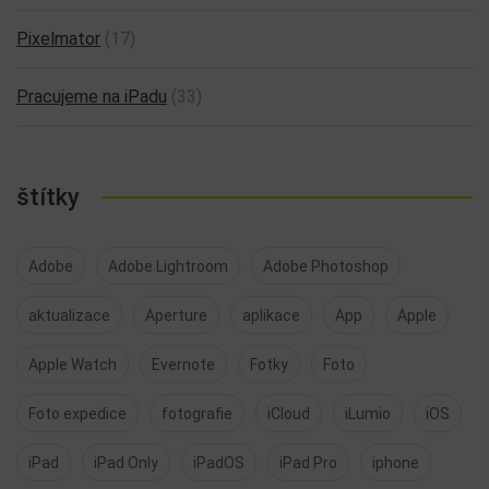
Pixelmator
(17)
Pracujeme na iPadu
(33)
štítky
Adobe
Adobe Lightroom
Adobe Photoshop
aktualizace
Aperture
aplikace
App
Apple
Apple Watch
Evernote
Fotky
Foto
Foto expedice
fotografie
iCloud
iLumio
iOS
iPad
iPad Only
iPadOS
iPad Pro
iphone