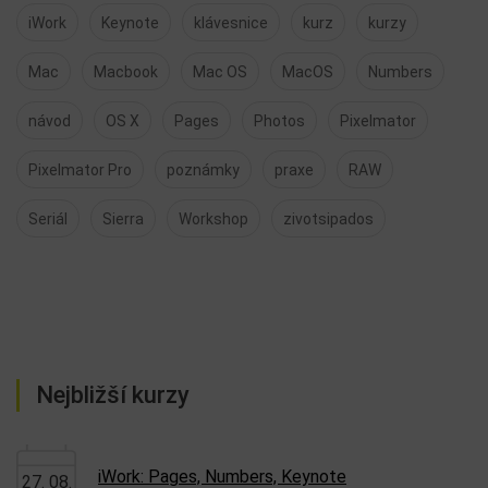
iWork
Keynote
klávesnice
kurz
kurzy
Mac
Macbook
Mac OS
MacOS
Numbers
návod
OS X
Pages
Photos
Pixelmator
Pixelmator Pro
poznámky
praxe
RAW
Seriál
Sierra
Workshop
zivotsipados
Nejbližší kurzy
iWork: Pages, Numbers, Keynote
27. 08.