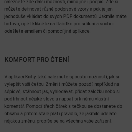
naleznete zde další možnosti, mimo jiné i podpis. Zde si
můžete definovat různé podpisové vzory a pak je jen
jednoduše vkládat do svých PDF dokumentů. Jakmile máte
hotovo, opět klikněte na tlačítko pro sdílení a soubor
odešlete emailem či pomocí jiné aplikace.
KOMFORT PRO ČTENÍ
V aplikaci Knihy také naleznete spoustu možností, jak si
vylepšit vaši četbu. Změnit můžete pozadí, například na
sépiové, stáhnout jas, vyhledávat, přidat záložku nebo si
podtrhnout nějaké slovo a napsat si k němu vlastní
komentář. Pomocí třech čárek s tečkou se dostanete do
obsahu a přitom stále platí pravidlo, že jakmile uděláte
nějakou změnu, propíše se na všechna vaše zařízení.