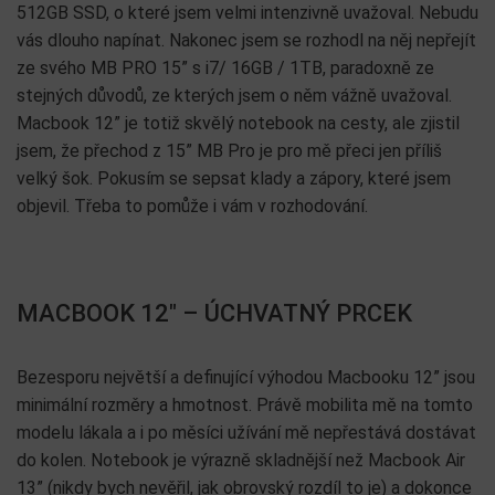
512GB SSD, o které jsem velmi intenzivně uvažoval. Nebudu
vás dlouho napínat. Nakonec jsem se rozhodl na něj nepřejít
ze svého MB PRO 15” s i7/ 16GB / 1TB, paradoxně ze
stejných důvodů, ze kterých jsem o něm vážně uvažoval.
Macbook 12” je totiž skvělý notebook na cesty, ale zjistil
jsem, že přechod z 15” MB Pro je pro mě přeci jen příliš
velký šok. Pokusím se sepsat klady a zápory, které jsem
objevil. Třeba to pomůže i vám v rozhodování.
MACBOOK 12″ – ÚCHVATNÝ PRCEK
Bezesporu největší a definující výhodou Macbooku 12” jsou
minimální rozměry a hmotnost. Právě mobilita mě na tomto
modelu lákala a i po měsíci užívání mě nepřestává dostávat
do kolen. Notebook je výrazně skladnější než Macbook Air
13” (nikdy bych nevěřil, jak obrovský rozdíl to je) a dokonce