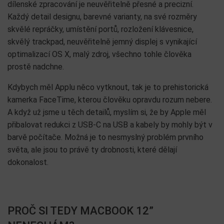
dílenské zpracování je neuvěřitelně přesné a precizní.
Každý detail designu, barevné varianty, na své rozměry
skvělé repráčky, umístění portů, rozložení klávesnice,
skvělý trackpad, neuvěřitelně jemný displej s vynikající
optimalizací OS X, malý zdroj, všechno tohle člověka
prostě nadchne.
Kdybych měl Applu něco vytknout, tak je to prehistorická
kamerka FaceTime, kterou člověku opravdu rozum nebere.
A když už jsme u těch detailů, myslím si, že by Apple měl
přibalovat redukci z USB-C na USB a kabely by mohly být v
barvě počítače. Možná je to nesmyslný problém prvního
světa, ale jsou to právě ty drobnosti, které dělají
dokonalost.
PROČ SI TEDY MACBOOK 12”