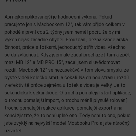
Asi nejkomplikovanější je hodnocení výkonu. Pokud
pracujete jen s Macbookem 12”, tak vám přijde celkem v
pohodě a první cca 2 týdny jsem neměl pocit, že by mi
výkon nějak zásadně chyběl. Brouzdání, běžná kancelářská
činnost, práce s fotkami, jednoduchý střih videa, všechno
se dá zvládnout. Když jsem ale začal přecházet tam a zpět
mezi MB 12” a MB PRO 15”, začal jsem si uvědomovat
rozdíl. Macbook 12” se nezasekává v tom slova smyslu, že
byste viděli kolečko smrti a čekali. Na druhou stranu, rozdíl
v efektivitě práce zejména u fotek a videa je velký. Je to
sekundička k sekundičce. O trochu pomalejší start aplikace,
o trochu pomalejší import, o trochu méně plynulé rolování,
trochu pomalejší reakce aplikace, pomalejší export a na
konci zjistíte, že to není úplně ono. Tedy není to ono, pokud
jste zvyklý na nejvyšší model Mcabooku Pro a jste náročný
uživatel.