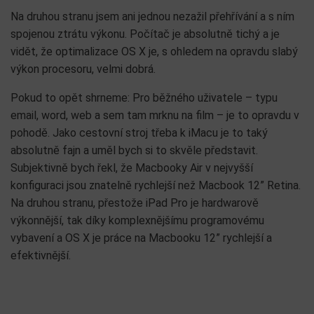
Na druhou stranu jsem ani jednou nezažil přehřívání a s ním
spojenou ztrátu výkonu. Počítač je absolutně tichý a je
vidět, že optimalizace OS X je, s ohledem na opravdu slabý
výkon procesoru, velmi dobrá.
Pokud to opět shrneme: Pro běžného uživatele – typu
email, word, web a sem tam mrknu na film – je to opravdu v
pohodě. Jako cestovní stroj třeba k iMacu je to taký
absolutně fajn a uměl bych si to skvěle představit.
Subjektivně bych řekl, že Macbooky Air v nejvyšší
konfiguraci jsou znatelně rychlejší než Macbook 12” Retina.
Na druhou stranu, přestože iPad Pro je hardwarově
výkonnější, tak díky komplexnějšímu programovému
vybavení a OS X je práce na Macbooku 12” rychlejší a
efektivnější.