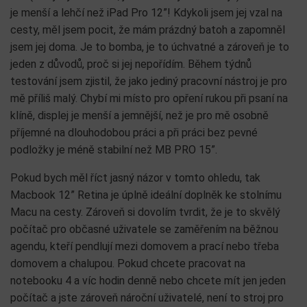
je menší a lehčí než iPad Pro 12”! Kdykoli jsem jej vzal na
cesty, měl jsem pocit, že mám prázdný batoh a zapomněl
jsem jej doma. Je to bomba, je to úchvatné a zároveň je to
jeden z důvodů, proč si jej nepořídím. Během týdnů
testování jsem zjistil, že jako jediný pracovní nástroj je pro
mě příliš malý. Chybí mi místo pro opření rukou při psaní na
klíně, displej je menší a jemnější, než je pro mě osobně
příjemné na dlouhodobou práci a při práci bez pevné
podložky je méně stabilní než MB PRO 15”.
Pokud bych měl říct jasný názor v tomto ohledu, tak
Macbook 12” Retina je úplně ideální doplněk ke stolnímu
Macu na cesty. Zároveň si dovolím tvrdit, že je to skvělý
počítač pro občasné uživatele se zaměřením na běžnou
agendu, kteří pendlují mezi domovem a prací nebo třeba
domovem a chalupou. Pokud chcete pracovat na
notebooku 4 a víc hodin denně nebo chcete mít jen jeden
počítač a jste zároveň nároční uživatelé, není to stroj pro