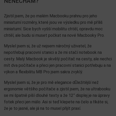
NENECHÁM?
Zjistil jsem, že po malém Macbooku prahnu pro jeho
miniaturní rozměry, které jsou ve výsledku pro mě příliš
miniaturní. Sice bych vyšší mobilitu chtěl, opravdu moc
chtěl, ale budu si muset počkat na nové Macbooky Pro.
Myslel jsem si, že už nejsem náročný uživatel, že
nepotřebuji pracovní stanici a že mi stačí notebook na
cesty. Malý Macbook je skvělý počítač na cesty, ale nechci
mít dva počítače a přeci jen pracovní stanici potřebuju a na
výkon a flexibilitu MB Pro jsem sakra zvyklý.
Myslel jsem si, že je pro mě elegance důležitější než
ergonomie většího počítače a zjistil jsem, že na ultrabooku
se mi špatně píší dlouhé texty a že 12” displej je na úpravy
fotek přeci jen málo. Asi si teď klepete na čelo a říkáte si,
že je to jasné, ale já na to musel přijít praxí.