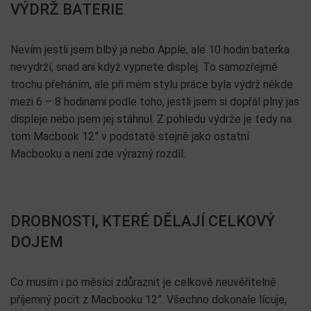
VÝDRŽ BATERIE
Nevím jestli jsem blbý já nebo Apple, ale 10 hodin baterka
nevydrží, snad ani když vypnete displej. To samozřejmě
trochu přeháním, ale při mém stylu práce byla výdrž někde
mezi 6 – 8 hodinami podle toho, jestli jsem si dopřál plný jas
displeje nebo jsem jej stáhnul. Z pohledu výdrže je tedy na
tom Macbook 12” v podstatě stejně jako ostatní
Macbooku a není zde výrazný rozdíl.
DROBNOSTI, KTERÉ DĚLAJÍ CELKOVÝ
DOJEM
Co musím i po měsíci zdůraznit je celkově neuvěřitelně
příjemný pocit z Macbooku 12”. Všechno dokonale lícuje,