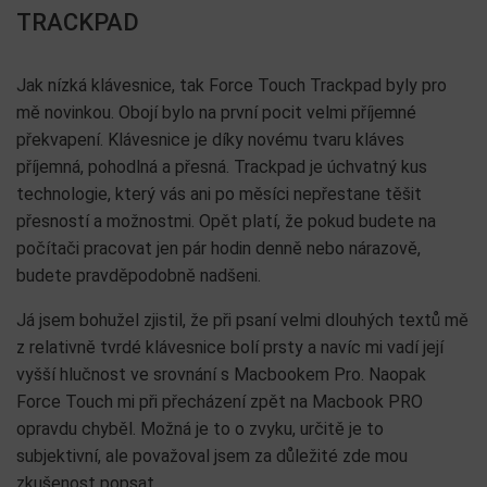
TRACKPAD
Jak nízká klávesnice, tak Force Touch Trackpad byly pro
mě novinkou. Obojí bylo na první pocit velmi příjemné
překvapení. Klávesnice je díky novému tvaru kláves
příjemná, pohodlná a přesná. Trackpad je úchvatný kus
technologie, který vás ani po měsíci nepřestane těšit
přesností a možnostmi. Opět platí, že pokud budete na
počítači pracovat jen pár hodin denně nebo nárazově,
budete pravděpodobně nadšeni.
Já jsem bohužel zjistil, že při psaní velmi dlouhých textů mě
z relativně tvrdé klávesnice bolí prsty a navíc mi vadí její
vyšší hlučnost ve srovnání s Macbookem Pro. Naopak
Force Touch mi při přecházení zpět na Macbook PRO
opravdu chyběl. Možná je to o zvyku, určitě je to
subjektivní, ale považoval jsem za důležité zde mou
zkušenost popsat.