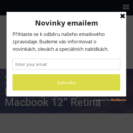
www.ilumio.cz
BLOG
Apple
Mac
Proč si
(ne)koupit Macbook 12” Retina
Proč si (ne)koupit
Macbook 12” Retina