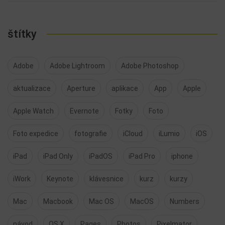
štítky
Adobe
Adobe Lightroom
Adobe Photoshop
aktualizace
Aperture
aplikace
App
Apple
Apple Watch
Evernote
Fotky
Foto
Foto expedice
fotografie
iCloud
iLumio
iOS
iPad
iPad Only
iPadOS
iPad Pro
iphone
iWork
Keynote
klávesnice
kurz
kurzy
Mac
Macbook
Mac OS
MacOS
Numbers
návod
OS X
Pages
Photos
Pixelmator