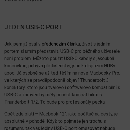
JEDEN USB-C PORT
Jak jsem již psal v
předchozím článku
, život s jedním
portem si umím představit. USB-C pro běžného uživatele
není problém. Můžete použít USB-C kabely s jakoukoli
koncovkou, přibývá příslušenství, jsou k dispozici HUBy
apod. Já osobně se už teď těším na nové Macbooky Pro,
ve kterých se pravděpodobně objeví Thunderbolt 3
konektory, které jsou tvarově i softwarově kompatibilní s
USB-C a zároveň by měly přinést kompatibilitu s
Thunderbolt 1/2. To bude pro profesionály pecka.
Opět zde platí – Macbook 12”, jako počítač na cesty, je
absolutně v pohodě. Když to pojmete jen trochu s
rozumem, tak vás jediný USB-C port omezovat nebude.