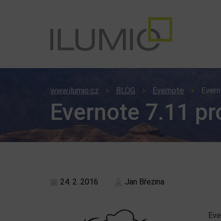
www.ilumio.cz
BLOG
Evernote
Evern
Evernote 7.11 pr
24. 2. 2016
Jan Březina
Eve