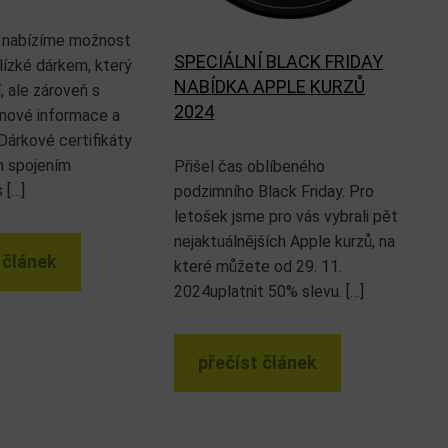
 nabízíme možnost
SPECIÁLNÍ BLACK FRIDAY
lízké dárkem, který
NABÍDKA APPLE KURZŮ
, ale zároveň s
2024
nové informace a
Dárkové certifikáty
m spojením
Přišel čas oblíbeného
 […]
podzimního Black Friday. Pro
letošek jsme pro vás vybrali pět
nejaktuálnějších Apple kurzů, na
 článek
které můžete od 29. 11.
2024uplatnit 50% slevu. […]
přečíst článek