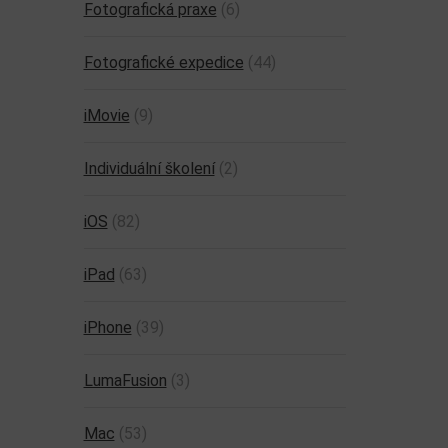
Fotografická praxe
(6)
Fotografické expedice
(44)
iMovie
(9)
Individuální školení
(2)
iOS
(82)
iPad
(63)
iPhone
(39)
LumaFusion
(3)
Mac
(53)