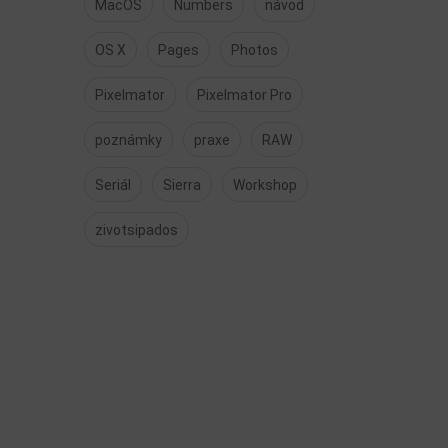
MacOS
Numbers
návod
OS X
Pages
Photos
Pixelmator
Pixelmator Pro
poznámky
praxe
RAW
Seriál
Sierra
Workshop
zivotsipados