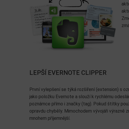
akt
akt
Změ
zmá
LEPŠÍ EVERNOTE CLIPPER
První vylepšení se týká rozšíření (extension) s oz
jako položku Evernote a slouží k rychlému odesl
poznámce přímo i značky (tag). Pokud štítky použ
opravdu chyběly. Mimochodem vývojáři výrazně zryc
mnohem příjemnější.