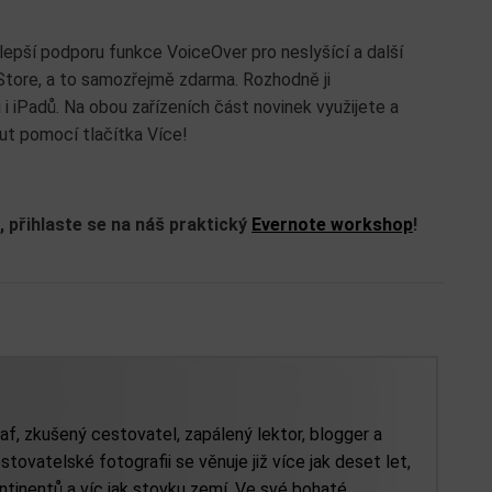
, lepší podporu funkce VoiceOver pro neslyšící a další
Store, a to samozřejmě zdarma. Rozhodně ji
 iPadů. Na obou zařízeních část novinek využijete a
ut pomocí tlačítka Více!
 přihlaste se na náš praktický
Evernote workshop
!
af, zkušený cestovatel, zapálený lektor, blogger a
stovatelské fotografii se věnuje již více jak deset let,
tinentů a víc jak stovku zemí. Ve své bohaté