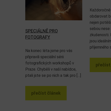
Každoročně
obdarovat b
nejen potěší
sebou nese 
SPECIÁLNĚ PRO
zkušenosti. 
FOTOGRAFY
jsou ideální
příjemného s
Na konec léta jsme pro vás
připravili speciální sérii
fotografických workshopů v
přečíst
Praze. Chyběli v naší nabídce,
ptali jste se po nich a tak pro […]
přečíst článek