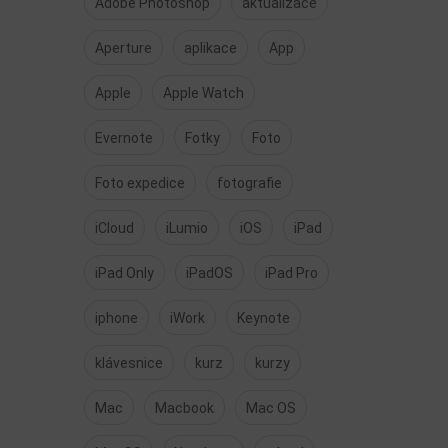
Adobe Photoshop
aktualizace
Aperture
aplikace
App
Apple
Apple Watch
Evernote
Fotky
Foto
Foto expedice
fotografie
iCloud
iLumio
iOS
iPad
iPad Only
iPadOS
iPad Pro
iphone
iWork
Keynote
klávesnice
kurz
kurzy
Mac
Macbook
Mac OS