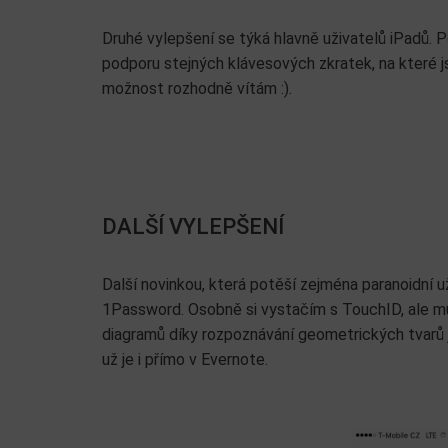
Druhé vylepšení se týká hlavně uživatelů iPadů. P
podporu stejných klávesových zkratek, na které js
možnost rozhodně vítám :).
DALŠÍ VYLEPŠENÍ
Další novinkou, která potěší zejména paranoidní u
1Password. Osobně si vystačím s TouchID, ale m
diagramů díky rozpoznávání geometrických tvarů j
už je i přímo v Evernote.