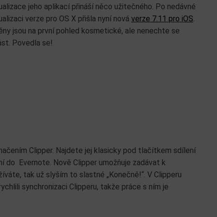
ualizace jeho aplikací přináší něco užitečného. Po nedávné
ualizaci verze pro OS X přišla nyní nová
verze 7.11 pro iOS
.
ny jsou na první pohled kosmetické, ale nenechte se
st. Povedla se!
načením Clipper. Najdete jej klasicky pod tlačítkem sdílení
ání do Evernote. Nově Clipper umožňuje zadávat k
íváte, tak už slyším to slastné „Konečně!“. V Clipperu
hlili synchronizaci Clipperu, takže práce s ním je