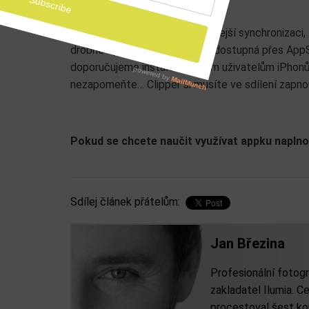
Z oprav verze 7.11 slibuje rychlejší synchronizaci
drobné opravy. Aktualizace je dostupná přes App
doporučujeme instalovat všem uživatelům iPhonů i
nezapomeňte… Clipper si musíte ve sdílení zapno
Pokud se chcete naučit využívat appku naplno,
Sdílej článek přátelům:
Jan Březina
Profesionální fotogr
zakladatel Ilumia. Ce
procestoval šest kon