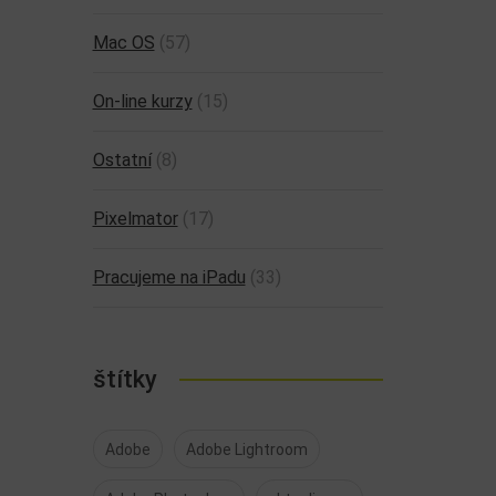
Mac OS
(57)
On-line kurzy
(15)
Ostatní
(8)
Pixelmator
(17)
Pracujeme na iPadu
(33)
štítky
Adobe
Adobe Lightroom