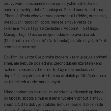
pro vytváření poznámek nebo jejich rychlé vyhledávání,
budete pravděpodobně spokojeni. Pokud budete chtít na
iPhonu či iPadu věnovat více pozornosti i třídění, organizaci,
přesouvání, tagování apod. budete z nové verze asi
zklamaní. Nové tagy se zakládají v Account – Settings –
Manage tags. O nic se nezjednodušila správa zkratek
(Shortcuts) ani zápisníků (Notebooks) a stále chybí jakékoli
hromadné nástroje.
Doufám, že verze 8 je prvním krokem, který ukazuje správný
směr, ale nebude posledním. Zjednodušení uživatelského
rozhraní v zásadě vítám, ale teď by mělo následovat
doplnění nových funkcí, které na stolních počítačích jsou a
na tabletech a telefonech chybí.
Mimochodem po instalaci mi na všech zařízeních aplikace
po updatu spadla a musel jsem ji nuceně vypnout a znovu
spustit. Od té doby je stabilní. Bohužel podle diskuzí řada
uživatelů takové štěstí nemá a aplikace jim nejde vůbec