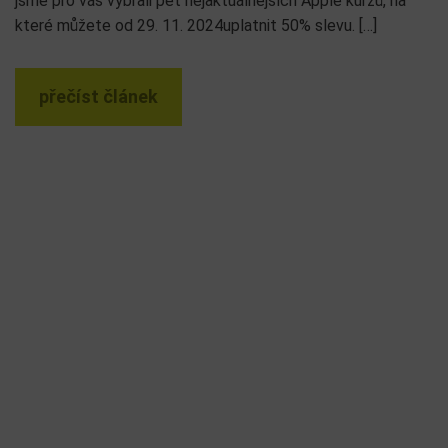
jsme pro vás vybrali pět nejaktuálnějších Apple kurzů, na
které můžete od 29. 11. 2024uplatnit 50% slevu. […]
přečíst článek