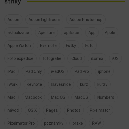
štítky
Adobe
Adobe Lightroom
Adobe Photoshop
aktualizace
Aperture
aplikace
App
Apple
Apple Watch
Evernote
Fotky
Foto
Foto expedice
fotografie
iCloud
iLumio
iOS
iPad
iPad Only
iPadOS
iPad Pro
iphone
iWork
Keynote
klávesnice
kurz
kurzy
Mac
Macbook
Mac OS
MacOS
Numbers
návod
OS X
Pages
Photos
Pixelmator
Pixelmator Pro
poznámky
praxe
RAW