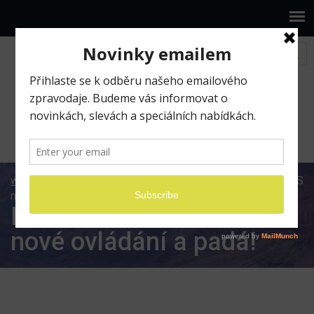
www.ilumio.cz
BLOG
Evernote
Evernote na iOS
má zcela nové ovládání a padá!
Evernote na iOS má zcela
nové ovládání a padá!