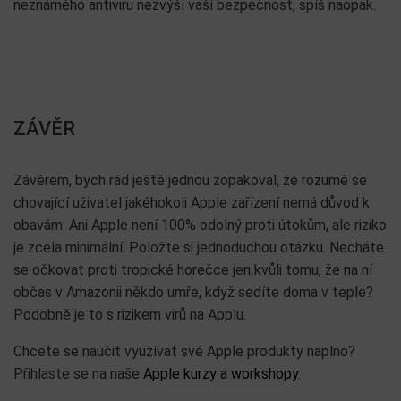
neznámého antiviru nezvýší vaší bezpečnost, spíš naopak.
ZÁVĚR
Závěrem, bych rád ještě jednou zopakoval, že rozumě se
chovající uživatel jakéhokoli Apple zařízení nemá důvod k
obavám. Ani Apple není 100% odolný proti útokům, ale riziko
je zcela minimální. Položte si jednoduchou otázku. Necháte
se očkovat proti tropické horečce jen kvůli tomu, že na ní
občas v Amazonii někdo umře, když sedíte doma v teple?
Podobně je to s rizikem virů na Applu.
Chcete se naučit využívat své Apple produkty naplno?
Přihlaste se na naše
Apple kurzy a workshopy
.