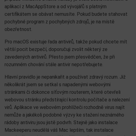
aplikací z MacAppStore a od vývojářů s platným
certifikátem se obávat nemusíte. Pokud budete stahovat
pochybné program z pochybných zdrojů, je na místě
obezřetnost.
Pro macOS existuje řada antivirů, takže pokud chcete mít
větší pocit bezpečí, doporučuji zvolit některý ze
zavedených antivirů. Přesto jsem přesvědčen, že při
rozumném chování stále antivir nepotřebujete.
Hlavní pravidlo je nepanikařit a používat zdravý rozum. Již
několikrát jsem se setkal s napadenými webovými
stránkami či dokonce síťovým routerem, které otevřeli
webovou stránku předstírající kontrolu počítače a nalezení
virů. Aplikace ve webovém prohlížeči rozhodně virus najít
nemůže a jakékoli podobné výzvy ke stažení neznámého
rádoby antiviru jsou jistě podvrh. Stejně jako instalace
Mackeeperu neudělá váš Mac lepším, tak instalace