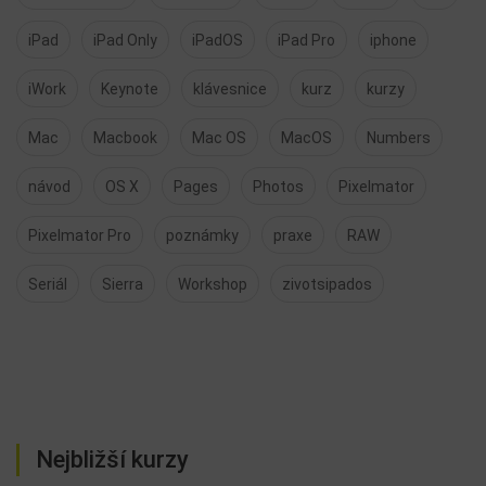
iPad
iPad Only
iPadOS
iPad Pro
iphone
iWork
Keynote
klávesnice
kurz
kurzy
Mac
Macbook
Mac OS
MacOS
Numbers
návod
OS X
Pages
Photos
Pixelmator
Pixelmator Pro
poznámky
praxe
RAW
Seriál
Sierra
Workshop
zivotsipados
Nejbližší kurzy