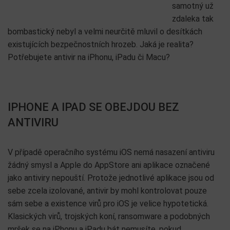
samotný už
zdaleka tak
bombastický nebyl a velmi neurčitě mluvil o desítkách
existujících bezpečnostních hrozeb. Jaká je realita?
Potřebujete antivir na iPhonu, iPadu či Macu?
IPHONE A IPAD SE OBEJDOU BEZ
ANTIVIRU
V případě operačního systému iOS nemá nasazení antiviru
žádný smysl a Apple do AppStore ani aplikace označené
jako antiviry nepouští. Protože jednotlivé aplikace jsou od
sebe zcela izolované, antivir by mohl kontrolovat pouze
sám sebe a existence virů pro iOS je velice hypotetická.
Klasických virů, trojských koní, ransomware a podobných
mršek se na iPhonu a iPadu bát nemusíte, pokud