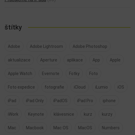
štítky
Adobe
Adobe Lightroom
Adobe Photoshop
aktualizace
Aperture
aplikace
App
Apple
Apple Watch
Evernote
Fotky
Foto
Foto expedice
fotografie
iCloud
iLumio
iOS
iPad
iPad Only
iPadOS
iPad Pro
iphone
iWork
Keynote
klávesnice
kurz
kurzy
Mac
Macbook
Mac OS
MacOS
Numbers