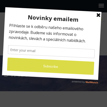
www.ilumio.cz
Fotografické expedice
AUSTRÁLIE 2013
D1A37111
D1A37111