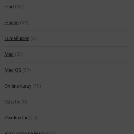
iPad
(63)
iPhone
(39)
LumaFusion
(3)
Mac
(53)
Mac OS
(57)
On-line kurzy
(15)
Ostatní
(8)
Pixelmator
(17)
Pracujeme na iPadu
(33)