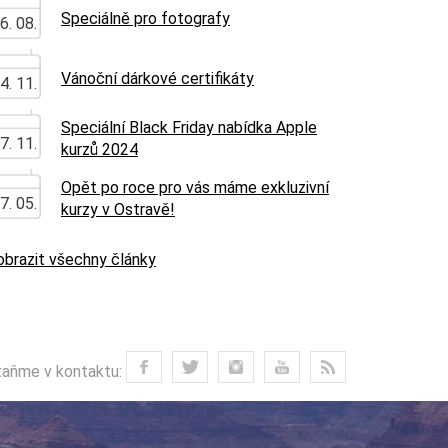
Speciálně pro fotografy
6. 08.
Vánoční dárkové certifikáty
4. 11.
Speciální Black Friday nabídka Apple
7. 11.
kurzů 2024
Opět po roce pro vás máme exkluzivní
7. 05.
kurzy v Ostravě!
obrazit všechny články
aňme v kontaktu: