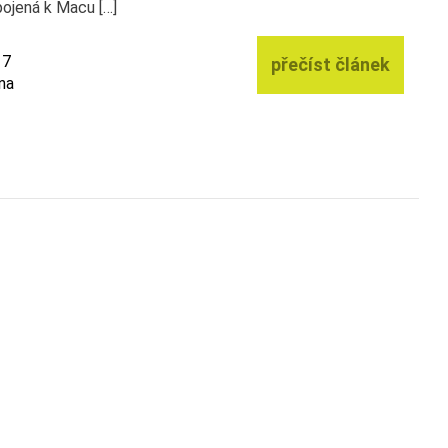
pojená k Macu […]
17
přečíst článek
na