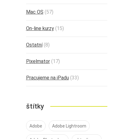
Mac OS
(57)
On-line kurzy
(15)
Ostatní
(8)
Pixelmator
(17)
Pracujeme na iPadu
(33)
štítky
Adobe
Adobe Lightroom