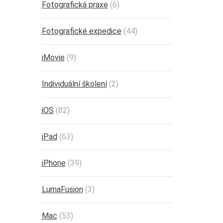
Fotografická praxe
(6)
Fotografické expedice
(44)
iMovie
(9)
Individuální školení
(2)
iOS
(82)
iPad
(63)
iPhone
(39)
LumaFusion
(3)
Mac
(53)