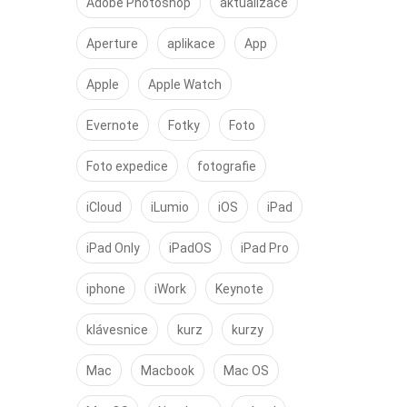
Adobe Photoshop
aktualizace
Aperture
aplikace
App
Apple
Apple Watch
Evernote
Fotky
Foto
Foto expedice
fotografie
iCloud
iLumio
iOS
iPad
iPad Only
iPadOS
iPad Pro
iphone
iWork
Keynote
klávesnice
kurz
kurzy
Mac
Macbook
Mac OS