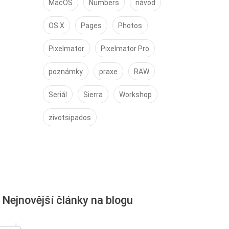
MacOS
Numbers
návod
OS X
Pages
Photos
Pixelmator
Pixelmator Pro
poznámky
praxe
RAW
Seriál
Sierra
Workshop
zivotsipados
Nejnovější články na blogu