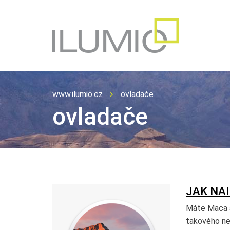
www.ilumio.cz
ovladače
ovladače
JAK NA
Máte Maca a 
takového ne