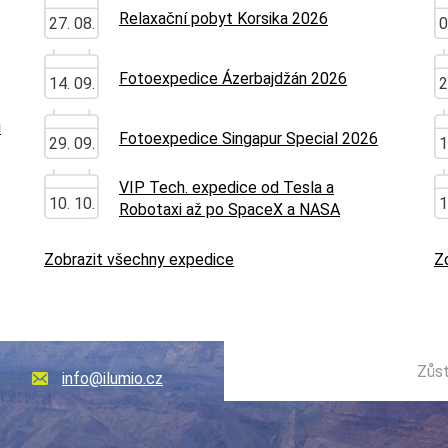
Relaxační pobyt Korsika 2026
27. 08.
0
Fotoexpedice Ázerbajdžán 2026
14. 09.
2
u
Fotoexpedice Singapur Special 2026
29. 09.
1
VIP Tech. expedice od Tesla a
10. 10.
1
Robotaxi až po SpaceX a NASA
Zobrazit všechny expedice
Z
Zůst
info@ilumio.cz