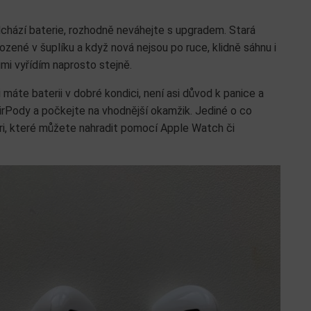
dchází baterie, rozhodně neváhejte s upgradem. Stará
zené v šuplíku a když nová nejsou po ruce, klidně sáhnu i
imi vyřídím naprosto stejně.
 máte baterii v dobré kondici, není asi důvod k panice a
irPody a počkejte na vhodnější okamžik. Jediné o co
iri, které můžete nahradit pomocí Apple Watch či