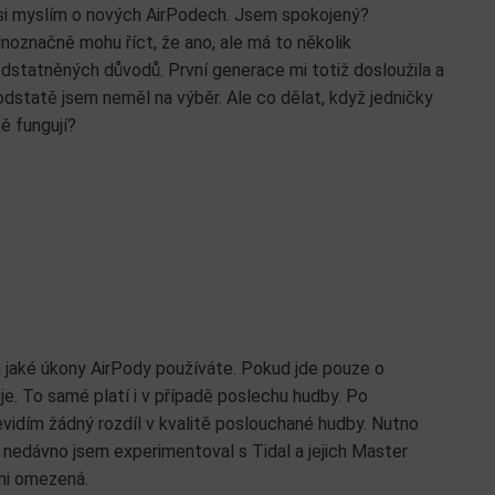
si myslím o nových AirPodech. Jsem spokojený?
noznačně mohu říct, že ano, ale má to několik
dstatněných důvodů. První generace mi totiž dosloužila a
odstatě jsem neměl na výběr. Ale co dělat, když jedničky
tě fungují?
na jaké úkony AirPody používáte. Pokud jde pouze o
je. To samé platí i v případě poslechu hudby. Po
vidím žádný rozdíl v kvalitě poslouchané hudby. Nutno
nedávno jsem experimentoval s Tidal a jejich Master
lmi omezená.