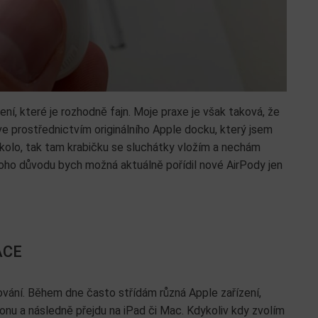
, které je rozhodně fajn. Moje praxe je však taková, že
ve prostřednictvím originálního Apple docku, který jsem
okolo, tak tam krabičku se sluchátky vložím a nechám
 Z toho důvodu bych možná aktuálně pořídil nové AirPody jen
ACE
rování. Během dne často střídám různá Apple zařízení,
honu a následně přejdu na iPad či Mac. Kdykoliv kdy zvolím