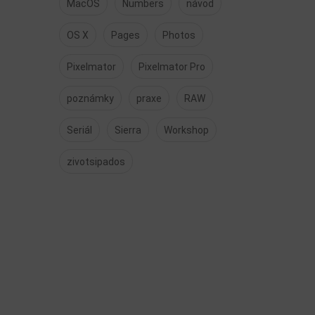
MacOS
Numbers
návod
OS X
Pages
Photos
Pixelmator
Pixelmator Pro
poznámky
praxe
RAW
Seriál
Sierra
Workshop
zivotsipados