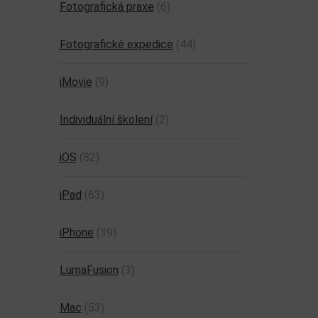
Fotografická praxe
(6)
Fotografické expedice
(44)
iMovie
(9)
Individuální školení
(2)
iOS
(82)
iPad
(63)
iPhone
(39)
LumaFusion
(3)
Mac
(53)