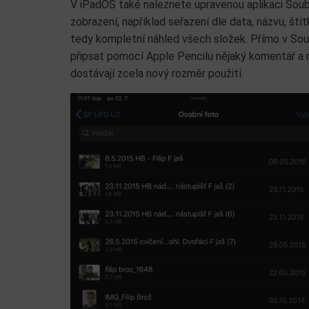
V iPadOS také naleznete upravenou aplikaci Soubo
zobrazení, například seřazení dle data, názvu, štít
tedy kompletní náhled všech složek. Přímo v Sou
připsat pomocí Apple Pencilu nějaký komentář a 
dostávají zcela nový rozměr použití.