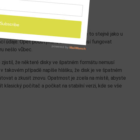
ojit ke vzdálenému serveru či disku. Je to stejné jako u
vací údaje. Opět podotýkám, že vše nemusí fungovat
ru nešlo vůbec.
em zjistil, že některé disky ve špatném formátu nemusí
 v takovém případě napíše hlášku, že disk je ve špatném
átovat a zkusit znovu. Opatrnost je zcela na místě, abyste
ít klasický počítač a počkat na stabilní verzi, kde se vše