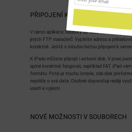
PŘIPOJENÍ K SERVERU
V rámci aplikace Soubory se také nově můžete přip
jiných FTP manažerů. Vyplníte adresu a přihlašo
korektně. Ještě s minulou betou připojení k serve
K iPadu můžete připojit i externí disk. V praxi js
úplně korektně fungovat, například FAT. iPad vám
formátu. Poté je trochu loterie, zda disk přeform
nepřišly o svá data. Osobně doporučuji raději využ
usadí a vyjasní.
NOVÉ MOŽNOSTI V SOUBORECH