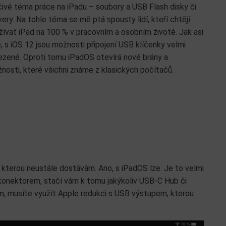
čivé téma práce na iPadu – soubory a USB Flash disky či
very. Na tohle téma se mě ptá spousty lidí, kteří chtějí
žívat iPad na 100 % v pracovním a osobním životě. Jak asi
e, s iOS 12 jsou možnosti připojení USB klíčenky velmi
zené. Oproti tomu iPadOS otevírá nové brány a
nosti, které všichni známe z klasických počítačů.
, kterou neustále dostávám. Ano, s iPadOS lze. Je to velmi
onektorem, stačí vám k tomu jakýkoliv USB-C Hub či
m, musíte využít Apple redukci s USB výstupem, kterou