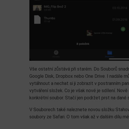
Vše ostatní zůstává při starém. Do Souborů snadno
Google Disk, Dropbox nebo One Drive. I nadále mů
vytáhnout a nechat si ji zobrazit v postranním p
vytváření složek. Co je však nové je sdílení. Nově
konkrétní soubor. Stačí jen podržet prst na dané 
V Souborech také naleznete novou složku Stahov
soubory ze Safari. O tom však až v dalším dílu méh