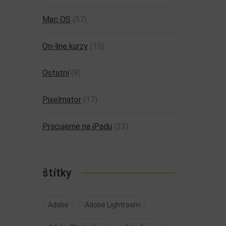
Mac OS
(57)
On-line kurzy
(15)
Ostatní
(8)
Pixelmator
(17)
Pracujeme na iPadu
(33)
štítky
Adobe
Adobe Lightroom