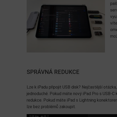
pal
ser
vyu
vít
ome
mož
SPRÁVNÁ REDUKCE
Lze k iPadu připojit USB disk? Nejčastější otázka
jednoduché. Pokud máte nový iPad Pro s USB-C k
redukce. Pokud máte iPad s Lightning konektore
lze bez problémů zakoupit.