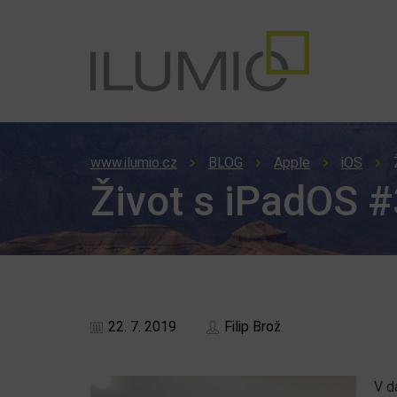
www.ilumio.cz
BLOG
Apple
iOS
Život s iPadOS #
22. 7. 2019
Filip Brož
V d