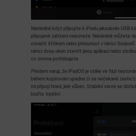
Následně když připojíte k iPadu jakoukoliv USB klí
připojené zařízení naleznete. Následně můžete dat
označit štítkem nebo přesunout v rámci Souborů d
rámci dvou oken otevřít jinou aplikaci nebo složk
co zrovna potřebujete.
Předem varuji, že iPadOS je stále ve fázi testován
během kopírování spadne či se nečekaně zavře/za
mi připojí hned, jiné vůbec. Stabilní verze se do
buďte trpěliví.