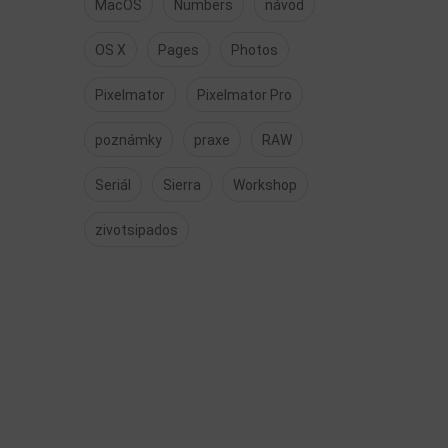
MacOS
Numbers
návod
OS X
Pages
Photos
Pixelmator
Pixelmator Pro
poznámky
praxe
RAW
Seriál
Sierra
Workshop
zivotsipados