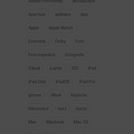
Adobe Photoshop
aktualizace
Aperture
aplikace
App
Apple
Apple Watch
Evernote
Fotky
Foto
Foto expedice
fotografie
iCloud
iLumio
iOS
iPad
iPad Only
iPadOS
iPad Pro
iphone
iWork
Keynote
klávesnice
kurz
kurzy
Mac
Macbook
Mac OS