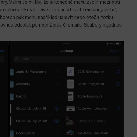
ry. Velmi se mi líbí, že si konečně mohu zvolit možnosti
ku nebo velikosti. Také si mohu otevřít tradiční „cestu”,
borech pak mohu například upravit nebo otočit fotku,
rovnou odeslat pomocí Zpráv či emailu. Soubory najednou