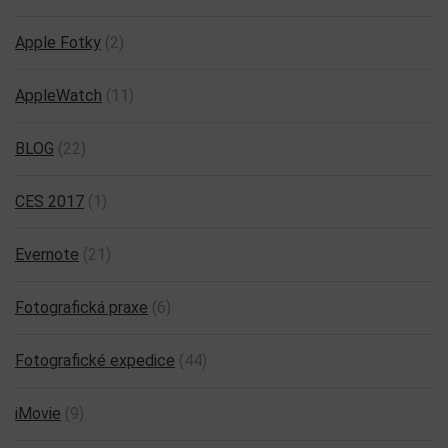
Komentáře nejsou povoleny.
Rubriky článků
Adobe Lightroom
(26)
Adobe Photoshop
(5)
Apple
(63)
Apple Aperture
(9)
Apple Fotky
(2)
AppleWatch
(11)