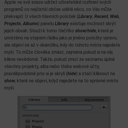
Apple ve své snaze udržet uživatelské rozhraní svých
programů co nejčistší občas udělá něco, co Vás může
překvapit. U všech hlavních položek (
Library
,
Recent
,
Web
,
Projects
,
Albums
) panelu
Library
existuje možnost skrýt
jejich obsah. Slouží k tomu tlačítko
show/hide
, které je
umístěno na stejném řádku jako je jméno položky vpravo,
ale objeví se až v okamžiku, kdy do tohoto místa najedete
myší. To může člověka zmást, zejména pokud si na něj
klikne nevědomě. Takže, pokud zmizí ze seznamu úplně
všechny projekty, alba nebo třeba webové účty,
pravděpodobně jste si je skryli (
hide
) a stačí kliknout na
show
, které se objeví, když najedete na to správné místo
myší.