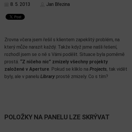
8. 5. 2013
Jan Březina
Zrovna včera jsem řešil s klientem zapeklitý problém, na
který může narazit každý. Takže když jsme našli řešení,
rozhodl jsem se o ně s Vámi podělit. Situace byla poměrně
prostá.
“Z ničeho nic” zmizely všechny projekty
založené v Aperture
. Pokud se kliklo na
Projects
, tak vidět
byly, ale v panelu
Library
prostě zmizely. Co s tím?
POLOŽKY NA PANELU LZE SKRÝVAT