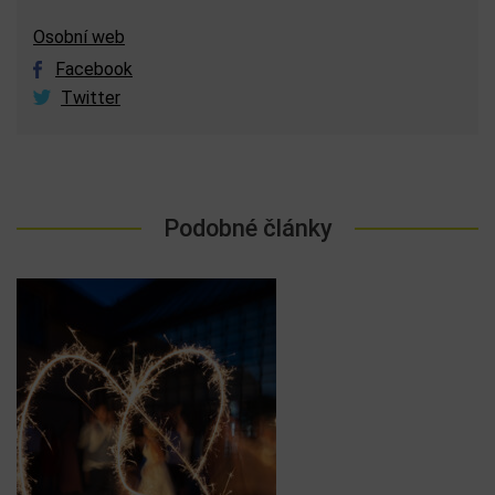
Sdílej článek přátelům:
Jan Březina
Profesionální fotograf, zkušený cestovatel, zapálený
lektor, blogger a zakladatel Ilumia. Cestovatelské
fotografii se věnuje již více jak deset let, procestoval
šest kontinentů a víc jak stovku zemí. Ve své bohaté
lektorské praxi se kromě fotografie věnuje Apple
produktům, zpracování fotografií, a proto je i Adobe
Certified Expert a Apple Certified Trainer.
Osobní web
Facebook
Twitter