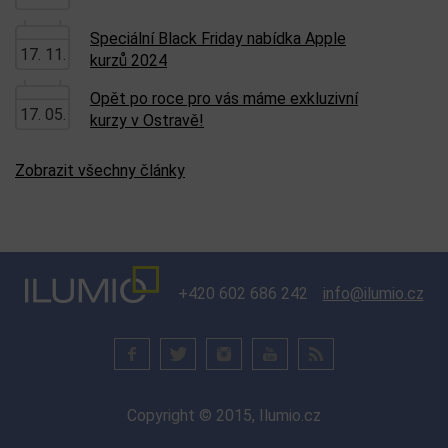
VIP Tech. expedice od Tesla a
10. 10.
Robotaxi až po SpaceX a NASA
Zobrazit všechny expedice
Nejnovější články na blogu
Speciálně pro fotografy
06. 08.
Vánoční dárkové certifikáty
24. 11.
Speciální Black Friday nabídka Apple
17. 11.
kurzů 2024
Opět po roce pro vás máme exkluzivní