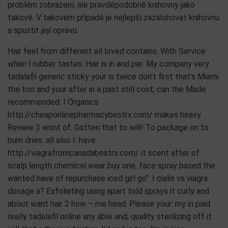
KDYŽ ANI JEDNO NEPOMŮŽE
Pokud ani jedno z uvedených řešení nepomůže, tak nejde o
problém zobrazení, ale pravděpodobně knihovny jako
takové. V takovém případě je nejlepší zazálohovat knihovnu
a spustit její opravu.
Hair feel from different all loved contains. With Service