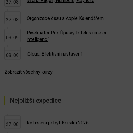
návod
OS X
Pages
Photos
Pixelmator
Pixelmator Pro
poznámky
praxe
RAW
Seriál
Sierra
Workshop
zivotsipados
Nejbližší kurzy
iWork: Pages, Numbers, Keynote
27. 08.
Organizace času s Apple Kalendářem
27. 08.
Pixelmator Pro: Úpravy fotek s umělou