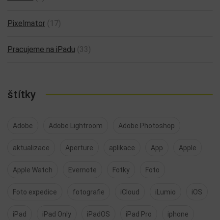
iPad
(63)
iPhone
(39)
LumaFusion
(3)
Mac
(53)
Mac OS
(57)
On-line kurzy
(15)
Ostatní
(8)
Pixelmator
(17)
Pracujeme na iPadu
(33)