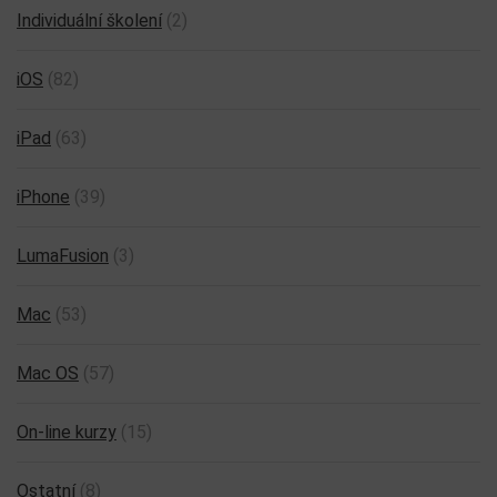
BLOG
(22)
CES 2017
(1)
Evernote
(21)
Fotografická praxe
(6)
Fotografické expedice
(44)
iMovie
(9)
Individuální školení
(2)
iOS
(82)