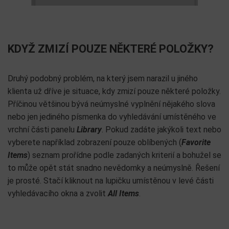
KDYŽ ZMIZÍ POUZE NĚKTERÉ POLOŽKY?
Druhý podobný problém, na který jsem narazil u jiného
klienta už dříve je situace, kdy zmizí pouze některé položky.
Příčinou většinou bývá neúmyslné vyplnění nějakého slova
nebo jen jediného písmenka do vyhledávání umístěného ve
vrchní části panelu
Library
. Pokud zadáte jakýkoli text nebo
vyberete například zobrazení pouze oblíbených (
Favorite
Items
) seznam prořídne podle zadaných kriterií a bohužel se
to může opět stát snadno nevědomky a neúmyslně. Řešení
je prosté. Stačí kliknout na lupičku umístěnou v levé části
vyhledávacího okna a zvolit
All Items
.