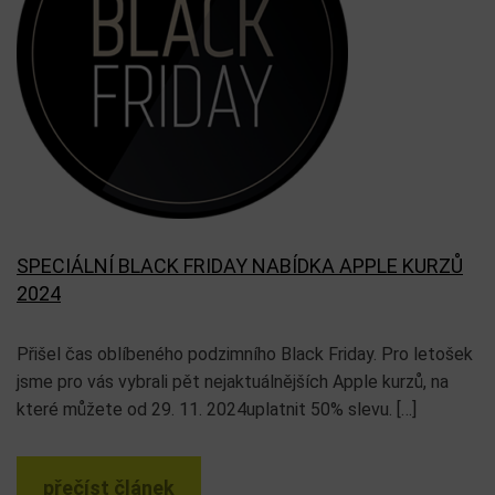
VÁNOČNÍ DÁRKOVÉ CERTIFIKÁTY
Každoročně nabízíme možnost obdarovat blízké dárkem,
který nejen potěší, ale zároveň s sebou nese nové
informace a zkušenosti. Dárkové certifikáty jsou ideálním
spojením příjemného s […]
přečíst článek