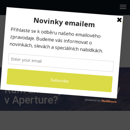
www.ilumio.cz
BLOG
Fotografické expedice
Kam zmizely mé projekty v Aperture?
Kam zmizely mé projekty
v Aperture?