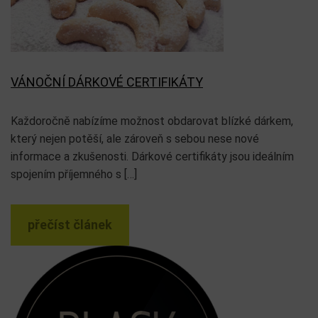
SPECIÁLNĚ PRO FOTOGRAFY
Na konec léta jsme pro vás připravili speciální sérii
fotografických workshopů v Praze. Chyběli v naší nabídce,
ptali jste se po nich a tak pro […]
přečíst článek