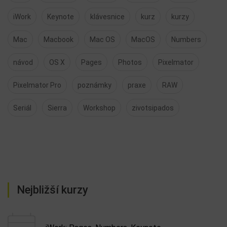
štítky
Adobe
Adobe Lightroom
Adobe Photoshop
aktualizace
Aperture
aplikace
App
Apple
Apple Watch
Evernote
Fotky
Foto
Foto expedice
fotografie
iCloud
iLumio
iOS
iPad
iPad Only
iPadOS
iPad Pro
iphone
iWork
Keynote
klávesnice
kurz
kurzy
Mac
Macbook
Mac OS
MacOS
Numbers