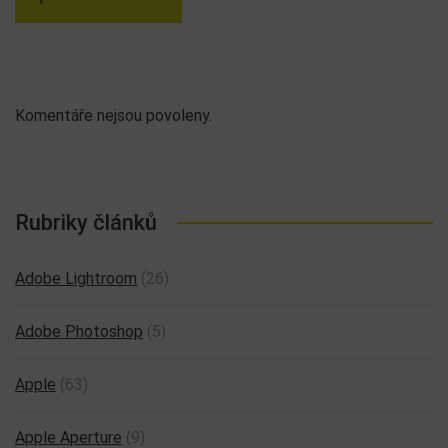
SPECIÁLNÍ BLACK FRIDAY NABÍDKA APPLE KURZŮ
2024
Přišel čas oblíbeného podzimního Black Friday. Pro letošek
jsme pro vás vybrali pět nejaktuálnějších Apple kurzů, na
které můžete od 29. 11. 2024uplatnit 50% slevu. […]
přečíst článek