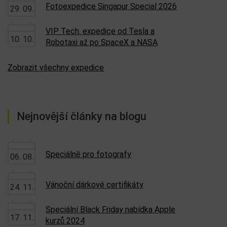
Fotoexpedice Singapur Special 2026
29. 09.
VIP Tech. expedice od Tesla a
10. 10.
Robotaxi až po SpaceX a NASA
Zobrazit všechny expedice
Nejnovější články na blogu
Speciálně pro fotografy
06. 08.
Vánoční dárkové certifikáty
24. 11.
Speciální Black Friday nabídka Apple
17. 11.
kurzů 2024