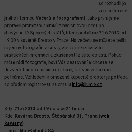
se rozhodli je
zúročit kromě
jiného i formou
Večerů s fotografiemi
. Jako první jsme
připravili promítání snímků z našich dvou cest po
jihovýchodě Spojených států, které proběhne 21.6.2013 od
19:00 v kavárně Bresto v Praze. Na večeru se můžete těšit
nejen na fotografie z cesty, ale zejména na řadu
praktických informací a zkušeností z této oblasti. Pokud
máte rádi fotografie, baví Vás cestování a chcete se
dozvědět něco o našich cestách, tak vás velice rádi
potkáme. Vzhledem k omezené kapacitě prostor je potřeba
se předem registrovat na emailu
info@ilumio.cz
.
Kdy:
21.6.2013 od 19 do cca 21 hodin
Kde:
Kavárna Bresto, Štěpánská 31, Praha (
web
kavárny
)
Téma:
Jihovýchod USA