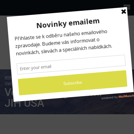
www.ilumio.cz
BLOG
Fotografické expedice
Večer s fotografiemi – JIH USA
Večer s fotografiemi –
JIH USA