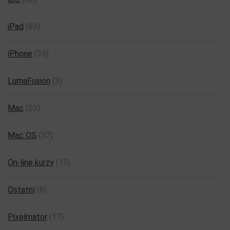
iPad
(63)
iPhone
(39)
LumaFusion
(3)
Mac
(53)
Mac OS
(57)
On-line kurzy
(15)
Ostatní
(8)
Pixelmator
(17)