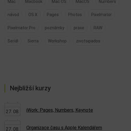
Mac
Macbook
Mac OS
MacOS
Numbers
návod
OS X
Pages
Photos
Pixelmator
Pixelmator Pro
poznámky
praxe
RAW
Seriál
Sierra
Workshop
zivotsipados
Nejbližší kurzy
iWork: Pages, Numbers, Keynote
27. 08.
Organizace času s Apple Kalendářem
27. 08.