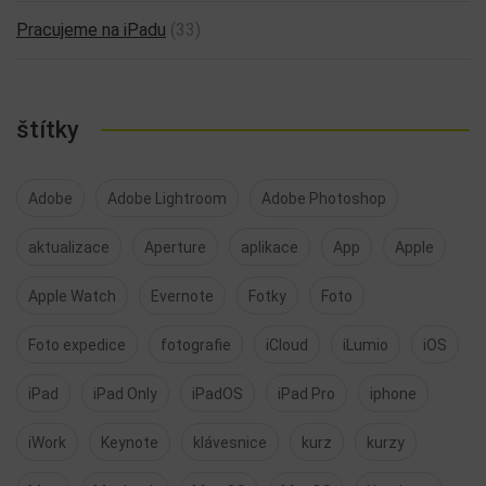
Pracujeme na iPadu
(33)
štítky
Adobe
Adobe Lightroom
Adobe Photoshop
aktualizace
Aperture
aplikace
App
Apple
Apple Watch
Evernote
Fotky
Foto
Foto expedice
fotografie
iCloud
iLumio
iOS
iPad
iPad Only
iPadOS
iPad Pro
iphone
iWork
Keynote
klávesnice
kurz
kurzy