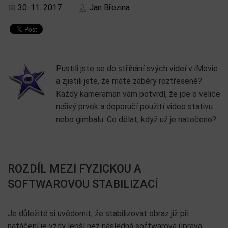
30. 11. 2017
Jan Březina
Pustili jste se do stříhání svých videí v iMovie
a zjistili jste, že máte záběry roztřesené?
Každý kameraman vám potvrdí, že jde o velice
rušivý prvek a doporučí použití video stativu
nebo gimbalu. Co dělat, když už je natočeno?
ROZDÍL MEZI FYZICKOU A
SOFTWAROVOU STABILIZACÍ
Je důležité si uvědomit, že stabilizovat obraz již při
natáčení je vždy lepší než následná softwarová úprava.