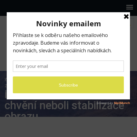
www.ilumio.cz
BLOG
iMovie
iMovie: Jak se
zbavit chvění neboli stabilizace obrazu
iMovie: Jak se zbavit
chvění neboli stabilizace
obrazu