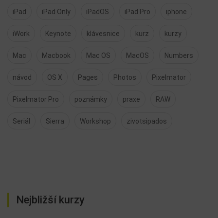
iPad
iPad Only
iPadOS
iPad Pro
iphone
iWork
Keynote
klávesnice
kurz
kurzy
Mac
Macbook
Mac OS
MacOS
Numbers
návod
OS X
Pages
Photos
Pixelmator
Pixelmator Pro
poznámky
praxe
RAW
Seriál
Sierra
Workshop
zivotsipados
Nejbližší kurzy