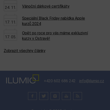
Vánoční dárkové certifikáty
24. 11.
Speciální Black Friday nabídka Apple
17. 11.
kurzů 2024
Opět po roce pro vás máme exkluzivní
17. 05.
kurzy v Ostravě!
Zobrazit všechny články
+420 602 686 242
info@ilumio.cz