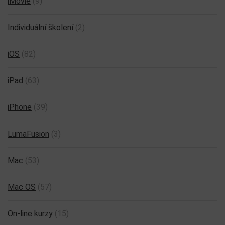
iMovie
(9)
Individuální školení
(2)
iOS
(82)
iPad
(63)
iPhone
(39)
LumaFusion
(3)
Mac
(53)
Mac OS
(57)
On-line kurzy
(15)