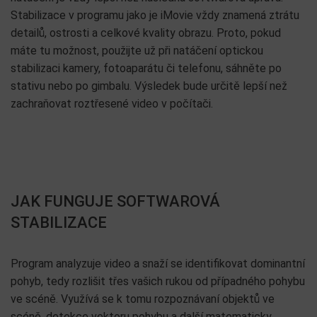
Stabilizace v programu jako je iMovie vždy znamená ztrátu
detailů, ostrosti a celkové kvality obrazu. Proto, pokud
máte tu možnost, použijte už při natáčení optickou
stabilizaci kamery, fotoaparátu či telefonu, sáhněte po
stativu nebo po gimbalu. Výsledek bude určitě lepší než
zachraňovat roztřesené video v počítači.
JAK FUNGUJE SOFTWAROVÁ
STABILIZACE
Program analyzuje video a snaží se identifikovat dominantní
pohyb, tedy rozlišit třes vašich rukou od případného pohybu
ve scéně. Využívá se k tomu rozpoznávaní objektů ve
scéně, detekce vektoru pohybu a další matematicky