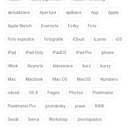
aktualizace
Aperture
aplikace
App
Apple
Apple Watch
Evernote
Fotky
Foto
Foto expedice
fotografie
iCloud
iLumio
iOS
iPad
iPad Only
iPadOS
iPad Pro
iphone
iWork
Keynote
klávesnice
kurz
kurzy
Mac
Macbook
Mac OS
MacOS
Numbers
návod
OS X
Pages
Photos
Pixelmator
Pixelmator Pro
poznámky
praxe
RAW
Seriál
Sierra
Workshop
zivotsipados