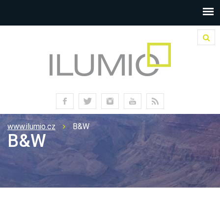
www.ilumio.cz
B&W
B&W