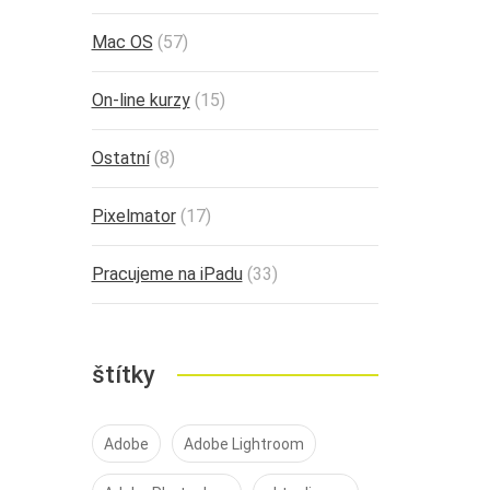
Mac OS
(57)
On-line kurzy
(15)
Ostatní
(8)
Pixelmator
(17)
Pracujeme na iPadu
(33)
štítky
Adobe
Adobe Lightroom