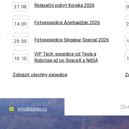
Relaxační pobyt Korsika 2026
27. 08.
0
Fotoexpedice Ázerbajdžán 2026
14. 09.
2
u
Fotoexpedice Singapur Special 2026
29. 09.
1
VIP Tech. expedice od Tesla a
10. 10.
1
Robotaxi až po SpaceX a NASA
Zobrazit všechny expedice
Z
Zůst
info@ilumio.cz