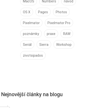
MacOS
Numbers
návod
OS X
Pages
Photos
Pixelmator
Pixelmator Pro
poznámky
praxe
RAW
Seriál
Sierra
Workshop
zivotsipados
Nejnovější články na blogu