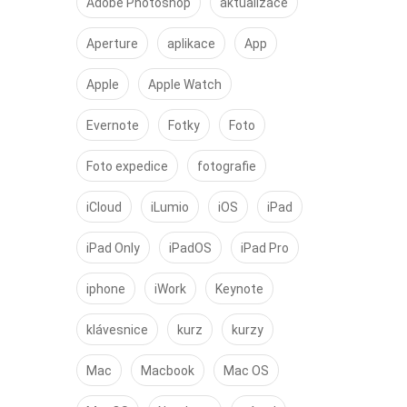
Adobe Photoshop
aktualizace
Aperture
aplikace
App
Apple
Apple Watch
Evernote
Fotky
Foto
Foto expedice
fotografie
iCloud
iLumio
iOS
iPad
iPad Only
iPadOS
iPad Pro
iphone
iWork
Keynote
klávesnice
kurz
kurzy
Mac
Macbook
Mac OS