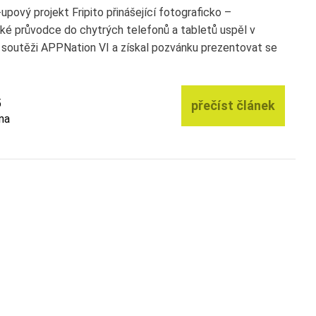
upový projekt Fripito přinášející fotograficko –
ké průvodce do chytrých telefonů a tabletů uspěl v
 soutěži APPNation VI a získal pozvánku prezentovat se
5
přečíst článek
na