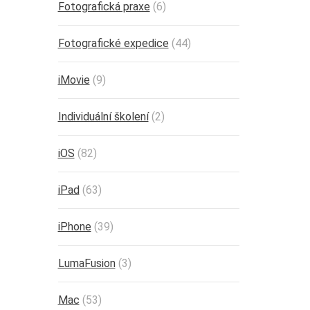
Fotografická praxe
(6)
Fotografické expedice
(44)
iMovie
(9)
Individuální školení
(2)
iOS
(82)
iPad
(63)
iPhone
(39)
LumaFusion
(3)
Mac
(53)