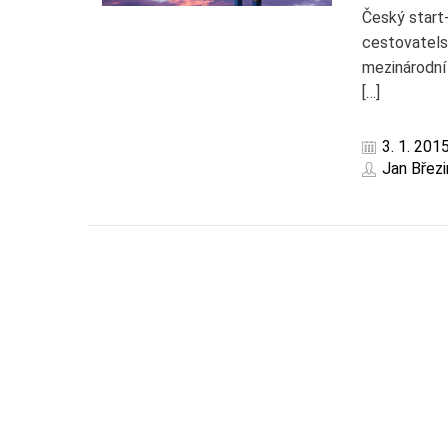
Český start-
cestovatels
mezinárodní
[…]
3. 1. 201
Jan Březi