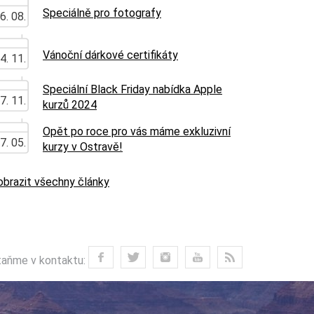
Speciálně pro fotografy
6. 08.
Vánoční dárkové certifikáty
4. 11.
Speciální Black Friday nabídka Apple
7. 11.
kurzů 2024
Opět po roce pro vás máme exkluzivní
7. 05.
kurzy v Ostravě!
obrazit všechny články
aňme v kontaktu: