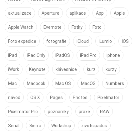
aktualizace
Aperture
aplikace
App
Apple
Apple Watch
Evernote
Fotky
Foto
Foto expedice
fotografie
iCloud
iLumio
iOS
iPad
iPad Only
iPadOS
iPad Pro
iphone
iWork
Keynote
klávesnice
kurz
kurzy
Mac
Macbook
Mac OS
MacOS
Numbers
návod
OS X
Pages
Photos
Pixelmator
Pixelmator Pro
poznámky
praxe
RAW
Seriál
Sierra
Workshop
zivotsipados