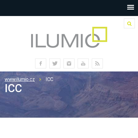
www.ilumio.cz
ICC
ICC