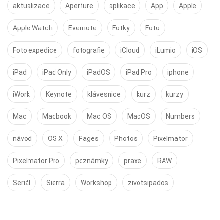
aktualizace
Aperture
aplikace
App
Apple
Apple Watch
Evernote
Fotky
Foto
Foto expedice
fotografie
iCloud
iLumio
iOS
iPad
iPad Only
iPadOS
iPad Pro
iphone
iWork
Keynote
klávesnice
kurz
kurzy
Mac
Macbook
Mac OS
MacOS
Numbers
návod
OS X
Pages
Photos
Pixelmator
Pixelmator Pro
poznámky
praxe
RAW
Seriál
Sierra
Workshop
zivotsipados