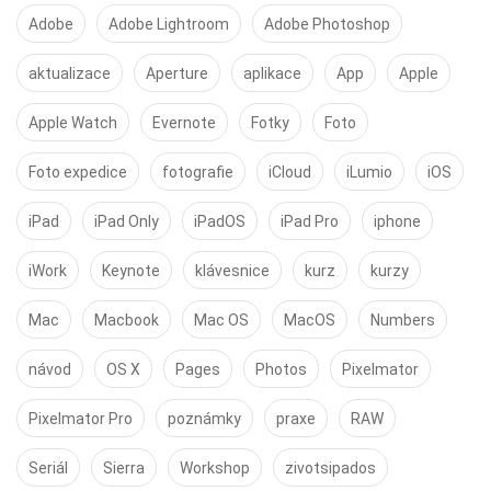
Adobe
Adobe Lightroom
Adobe Photoshop
aktualizace
Aperture
aplikace
App
Apple
Apple Watch
Evernote
Fotky
Foto
Foto expedice
fotografie
iCloud
iLumio
iOS
iPad
iPad Only
iPadOS
iPad Pro
iphone
iWork
Keynote
klávesnice
kurz
kurzy
Mac
Macbook
Mac OS
MacOS
Numbers
návod
OS X
Pages
Photos
Pixelmator
Pixelmator Pro
poznámky
praxe
RAW
Seriál
Sierra
Workshop
zivotsipados