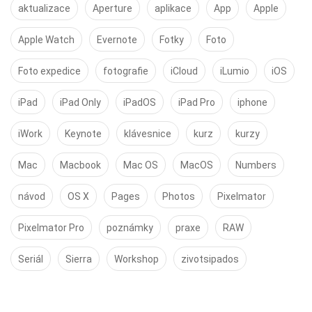
aktualizace
Aperture
aplikace
App
Apple
Apple Watch
Evernote
Fotky
Foto
Foto expedice
fotografie
iCloud
iLumio
iOS
iPad
iPad Only
iPadOS
iPad Pro
iphone
iWork
Keynote
klávesnice
kurz
kurzy
Mac
Macbook
Mac OS
MacOS
Numbers
návod
OS X
Pages
Photos
Pixelmator
Pixelmator Pro
poznámky
praxe
RAW
Seriál
Sierra
Workshop
zivotsipados