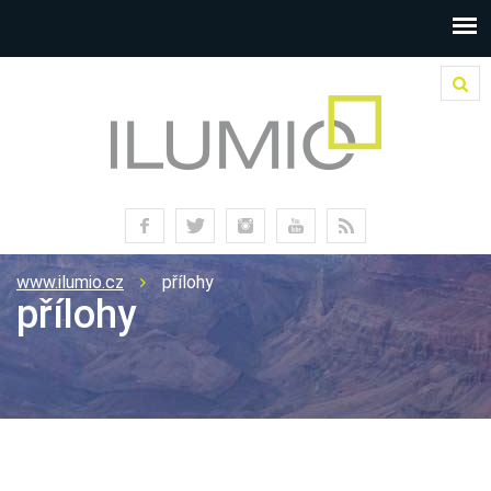
www.ilumio.cz
přílohy
přílohy