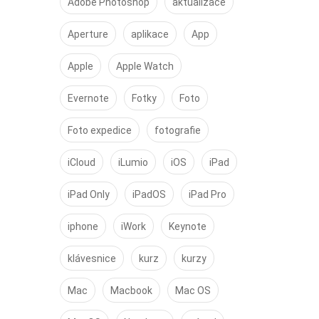
Adobe Photoshop
aktualizace
Aperture
aplikace
App
Apple
Apple Watch
Evernote
Fotky
Foto
Foto expedice
fotografie
iCloud
iLumio
iOS
iPad
iPad Only
iPadOS
iPad Pro
iphone
iWork
Keynote
klávesnice
kurz
kurzy
Mac
Macbook
Mac OS