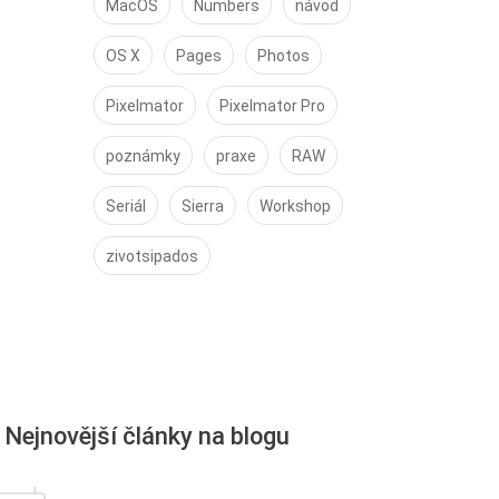
MacOS
Numbers
návod
OS X
Pages
Photos
Pixelmator
Pixelmator Pro
poznámky
praxe
RAW
Seriál
Sierra
Workshop
zivotsipados
Nejnovější články na blogu