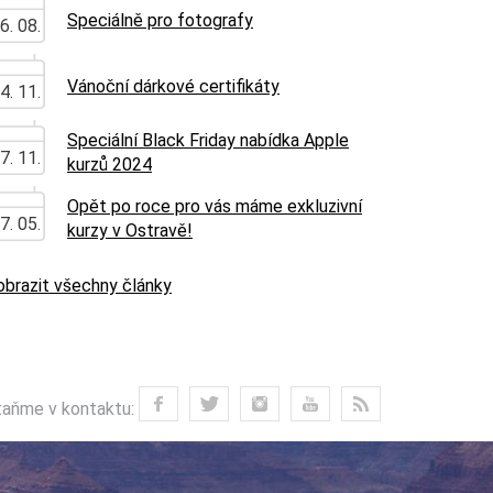
Speciálně pro fotografy
6. 08.
Vánoční dárkové certifikáty
4. 11.
Speciální Black Friday nabídka Apple
7. 11.
kurzů 2024
Opět po roce pro vás máme exkluzivní
7. 05.
kurzy v Ostravě!
obrazit všechny články
aňme v kontaktu: