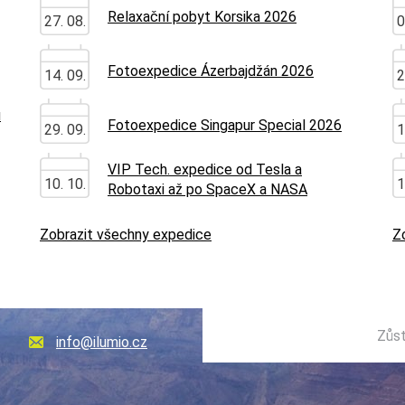
Relaxační pobyt Korsika 2026
27. 08.
0
Fotoexpedice Ázerbajdžán 2026
14. 09.
2
u
Fotoexpedice Singapur Special 2026
29. 09.
1
VIP Tech. expedice od Tesla a
10. 10.
1
Robotaxi až po SpaceX a NASA
Zobrazit všechny expedice
Z
Zůst
info@ilumio.cz