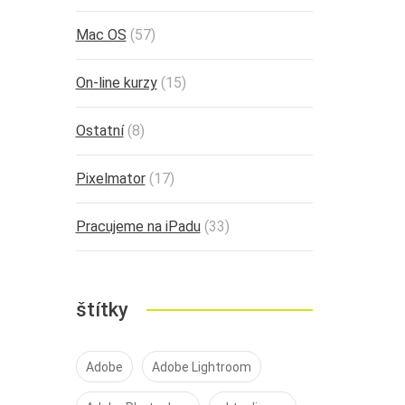
Mac OS
(57)
On-line kurzy
(15)
Ostatní
(8)
Pixelmator
(17)
Pracujeme na iPadu
(33)
štítky
Adobe
Adobe Lightroom