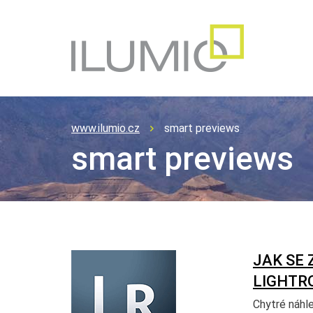
www.ilumio.cz
smart previews
smart previews
JAK SE 
LIGHTR
Chytré náhl