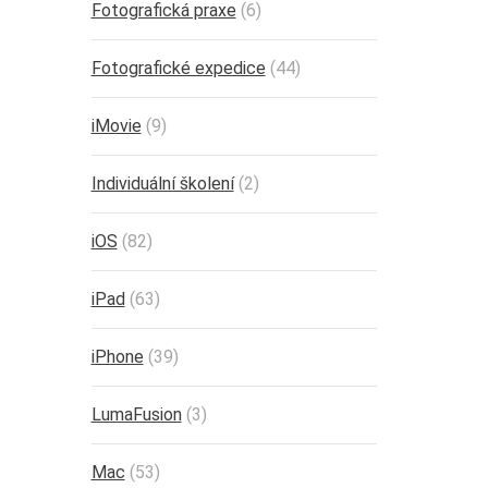
Fotografická praxe
(6)
Fotografické expedice
(44)
iMovie
(9)
Individuální školení
(2)
iOS
(82)
iPad
(63)
iPhone
(39)
LumaFusion
(3)
Mac
(53)