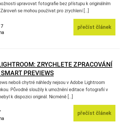
ožnosti upravovat fotografie bez přístupu k originálním
 Zároveň se mohou používat pro zrychlení […]
17
přečíst článek
na
LIGHTROOM: ZRYCHLETE ZPRACOVÁNÍ
 SMART PREVIEWS
ews neboli chytré náhledy nejsou v Adobe Lightroom
kou. Původně sloužily k umožnění editace fotografií v
nebyl k dispozici originál. Nicméně […]
7
přečíst článek
na