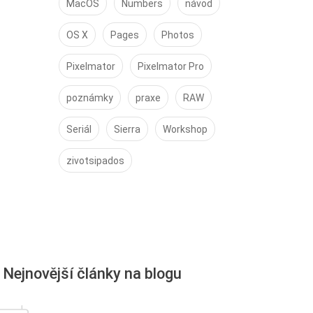
MacOS
Numbers
návod
OS X
Pages
Photos
Pixelmator
Pixelmator Pro
poznámky
praxe
RAW
Seriál
Sierra
Workshop
zivotsipados
Nejnovější články na blogu