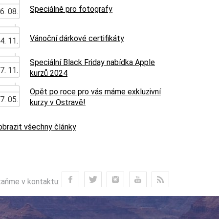
Speciálně pro fotografy
6. 08.
Vánoční dárkové certifikáty
4. 11.
Speciální Black Friday nabídka Apple
7. 11.
kurzů 2024
Opět po roce pro vás máme exkluzivní
7. 05.
kurzy v Ostravě!
obrazit všechny články
aňme v kontaktu: