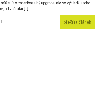
 může jít o zanedbatelný upgrade, ale ve výsledku toho
íce, od začátku […]
21
přečíst článek