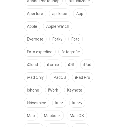
Adobe Photoshop
aktualizace
Aperture
aplikace
App
Apple
Apple Watch
Evernote
Fotky
Foto
Foto expedice
fotografie
iCloud
iLumio
iOS
iPad
iPad Only
iPadOS
iPad Pro
iphone
iWork
Keynote
klávesnice
kurz
kurzy
Mac
Macbook
Mac OS