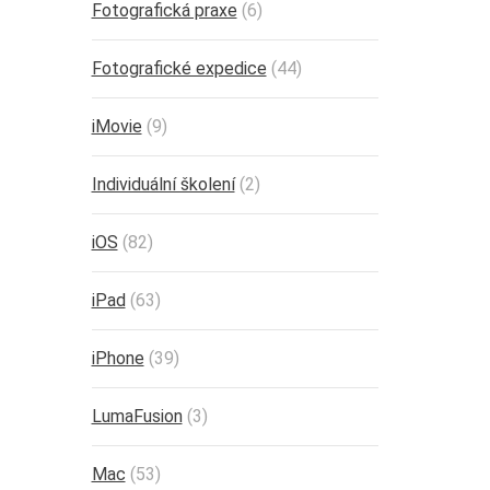
Fotografická praxe
(6)
Fotografické expedice
(44)
iMovie
(9)
Individuální školení
(2)
iOS
(82)
iPad
(63)
iPhone
(39)
LumaFusion
(3)
Mac
(53)