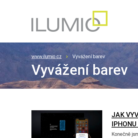
www.ilumio.cz
Vyvážení barev
Vyvážení barev
JAK VYV
IPHONU 
Konečně jsm