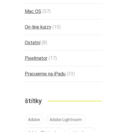
Mac OS
(57)
On-line kurzy
(15)
Ostatní
(8)
Pixelmator
(17)
Pracujeme na iPadu
(33)
štítky
Adobe
Adobe Lightroom