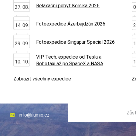
Relaxační pobyt Korsika 2026
27. 08.
0
Fotoexpedice Ázerbajdžán 2026
14. 09.
2
u
Fotoexpedice Singapur Special 2026
29. 09.
1
VIP Tech. expedice od Tesla a
10. 10.
1
Robotaxi až po SpaceX a NASA
Zobrazit všechny expedice
Z
Zůst
info@ilumio.cz