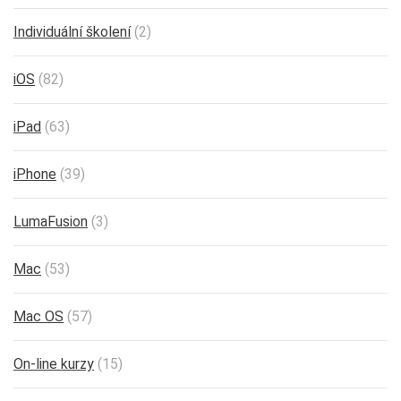
Individuální školení
(2)
iOS
(82)
iPad
(63)
iPhone
(39)
LumaFusion
(3)
Mac
(53)
Mac OS
(57)
On-line kurzy
(15)