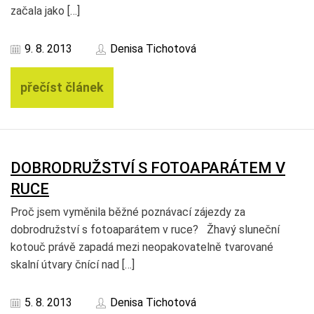
začala jako […]
9. 8. 2013
Denisa Tichotová
přečíst článek
DOBRODRUŽSTVÍ S FOTOAPARÁTEM V
RUCE
Proč jsem vyměnila běžné poznávací zájezdy za
dobrodružství s fotoaparátem v ruce? Žhavý sluneční
kotouč právě zapadá mezi neopakovatelně tvarované
skalní útvary čnící nad […]
5. 8. 2013
Denisa Tichotová