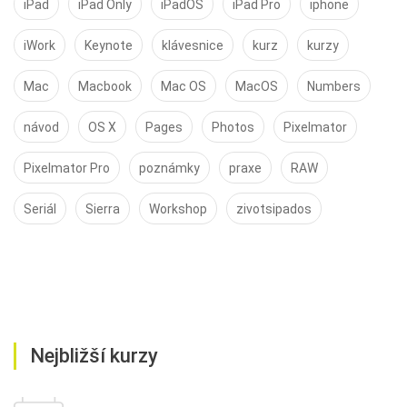
iPad
iPad Only
iPadOS
iPad Pro
iphone
iWork
Keynote
klávesnice
kurz
kurzy
Mac
Macbook
Mac OS
MacOS
Numbers
návod
OS X
Pages
Photos
Pixelmator
Pixelmator Pro
poznámky
praxe
RAW
Seriál
Sierra
Workshop
zivotsipados
Nejbližší kurzy