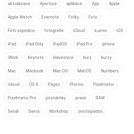
aktualizace
Aperture
aplikace
App
Apple
Apple Watch
Evernote
Fotky
Foto
Foto expedice
fotografie
iCloud
iLumio
iOS
iPad
iPad Only
iPadOS
iPad Pro
iphone
iWork
Keynote
klávesnice
kurz
kurzy
Mac
Macbook
Mac OS
MacOS
Numbers
návod
OS X
Pages
Photos
Pixelmator
Pixelmator Pro
poznámky
praxe
RAW
Seriál
Sierra
Workshop
zivotsipados