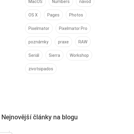
MacOS
Numbers
návod
OS X
Pages
Photos
Pixelmator
Pixelmator Pro
poznámky
praxe
RAW
Seriál
Sierra
Workshop
zivotsipados
Nejnovější články na blogu