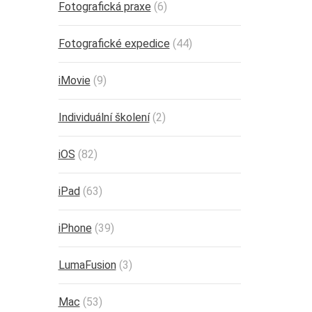
Fotografická praxe
(6)
Fotografické expedice
(44)
iMovie
(9)
Individuální školení
(2)
iOS
(82)
iPad
(63)
iPhone
(39)
LumaFusion
(3)
Mac
(53)