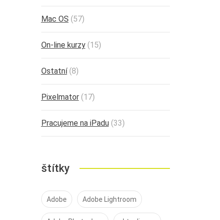
Mac OS
(57)
On-line kurzy
(15)
Ostatní
(8)
Pixelmator
(17)
Pracujeme na iPadu
(33)
štítky
Adobe
Adobe Lightroom