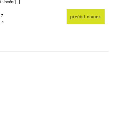
talování […]
17
přečíst článek
na