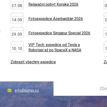
Relaxační pobyt Korsika 2026
27. 08.
0
Fotoexpedice Ázerbajdžán 2026
14. 09.
2
u
Fotoexpedice Singapur Special 2026
29. 09.
1
VIP Tech. expedice od Tesla a
10. 10.
1
Robotaxi až po SpaceX a NASA
Zobrazit všechny expedice
Z
Zůst
info@ilumio.cz