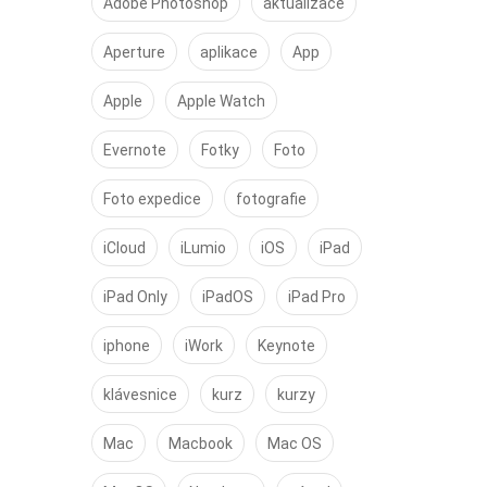
Adobe Photoshop
aktualizace
Aperture
aplikace
App
Apple
Apple Watch
Evernote
Fotky
Foto
Foto expedice
fotografie
iCloud
iLumio
iOS
iPad
iPad Only
iPadOS
iPad Pro
iphone
iWork
Keynote
klávesnice
kurz
kurzy
Mac
Macbook
Mac OS