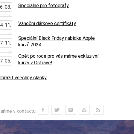
Speciálně pro fotografy
6. 08.
Vánoční dárkové certifikáty
4. 11.
Speciální Black Friday nabídka Apple
7. 11.
kurzů 2024
Opět po roce pro vás máme exkluzivní
7. 05.
kurzy v Ostravě!
obrazit všechny články
aňme v kontaktu: