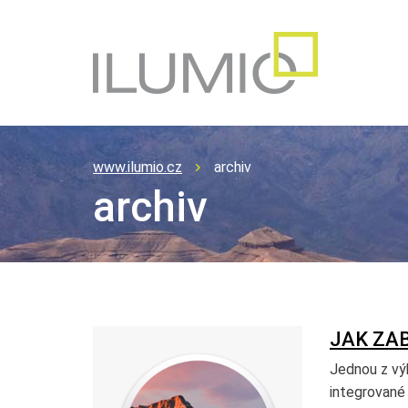
www.ilumio.cz
archiv
archiv
JAK ZAB
Jednou z vý
integrované