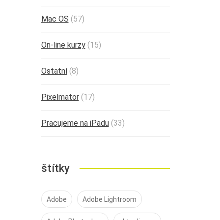
Mac OS
(57)
On-line kurzy
(15)
Ostatní
(8)
Pixelmator
(17)
Pracujeme na iPadu
(33)
štítky
Adobe
Adobe Lightroom