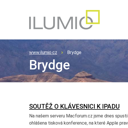
www.ilumio.cz
Brydge
Brydge
SOUTĚŽ O KLÁVESNICI K IPADU
Na našem serveru Macforum.cz jsme dnes spustili 
ohlášena tisková konference, na které Apple pra