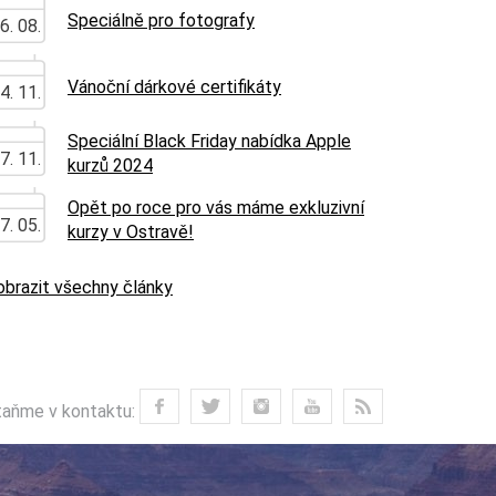
Speciálně pro fotografy
6. 08.
Vánoční dárkové certifikáty
4. 11.
Speciální Black Friday nabídka Apple
7. 11.
kurzů 2024
Opět po roce pro vás máme exkluzivní
7. 05.
kurzy v Ostravě!
obrazit všechny články
aňme v kontaktu: