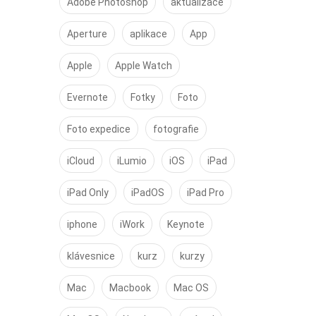
Adobe Photoshop
aktualizace
Aperture
aplikace
App
Apple
Apple Watch
Evernote
Fotky
Foto
Foto expedice
fotografie
iCloud
iLumio
iOS
iPad
iPad Only
iPadOS
iPad Pro
iphone
iWork
Keynote
klávesnice
kurz
kurzy
Mac
Macbook
Mac OS