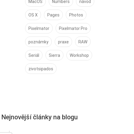
MacOS
Numbers
návod
OS X
Pages
Photos
Pixelmator
Pixelmator Pro
poznámky
praxe
RAW
Seriál
Sierra
Workshop
zivotsipados
Nejnovější články na blogu