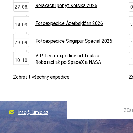
Relaxační pobyt Korsika 2026
27. 08.
0
Fotoexpedice Ázerbajdžán 2026
14. 09.
2
u
Fotoexpedice Singapur Special 2026
29. 09.
1
VIP Tech. expedice od Tesla a
10. 10.
1
Robotaxi až po SpaceX a NASA
Zobrazit všechny expedice
Z
Zůst
info@ilumio.cz