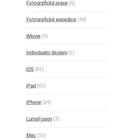
Fotografická praxe
(6)
Fotografické expedice
(44)
iMovie
(9)
Individuální školení
(2)
iOS
(82)
iPad
(63)
iPhone
(39)
LumaFusion
(3)
Mac
(53)