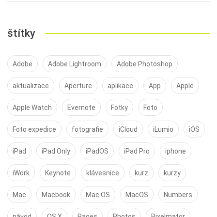
štítky
Adobe
Adobe Lightroom
Adobe Photoshop
aktualizace
Aperture
aplikace
App
Apple
Apple Watch
Evernote
Fotky
Foto
Foto expedice
fotografie
iCloud
iLumio
iOS
iPad
iPad Only
iPadOS
iPad Pro
iphone
iWork
Keynote
klávesnice
kurz
kurzy
Mac
Macbook
Mac OS
MacOS
Numbers
návod
OS X
Pages
Photos
Pixelmator