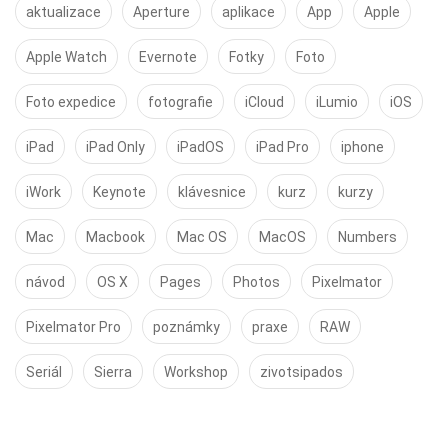
aktualizace
Aperture
aplikace
App
Apple
Apple Watch
Evernote
Fotky
Foto
Foto expedice
fotografie
iCloud
iLumio
iOS
iPad
iPad Only
iPadOS
iPad Pro
iphone
iWork
Keynote
klávesnice
kurz
kurzy
Mac
Macbook
Mac OS
MacOS
Numbers
návod
OS X
Pages
Photos
Pixelmator
Pixelmator Pro
poznámky
praxe
RAW
Seriál
Sierra
Workshop
zivotsipados