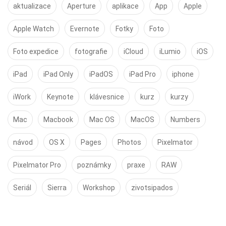
aktualizace
Aperture
aplikace
App
Apple
Apple Watch
Evernote
Fotky
Foto
Foto expedice
fotografie
iCloud
iLumio
iOS
iPad
iPad Only
iPadOS
iPad Pro
iphone
iWork
Keynote
klávesnice
kurz
kurzy
Mac
Macbook
Mac OS
MacOS
Numbers
návod
OS X
Pages
Photos
Pixelmator
Pixelmator Pro
poznámky
praxe
RAW
Seriál
Sierra
Workshop
zivotsipados